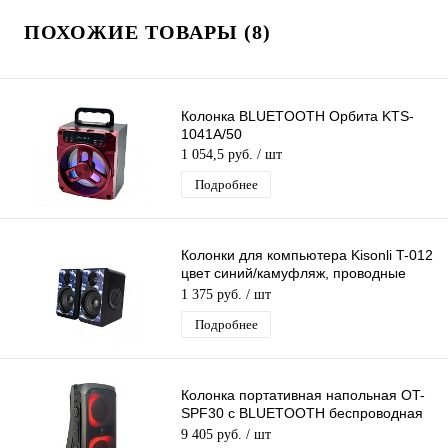
ПОХОЖИЕ ТОВАРЫ (8)
Колонка BLUETOOTH Орбита KTS-
1041A/50
1 054,5 руб.
/ шт
Подробнее
Колонки для компьютера Kisonli T-012
цвет синий/камуфляж, проводные
(USB 2.0), стерео
1 375 руб.
/ шт
Подробнее
Колонка портативная напольная OT-
SPF30 с BLUETOOTH беспроводная
(TF, USB, FM, AUX)
9 405 руб.
/ шт