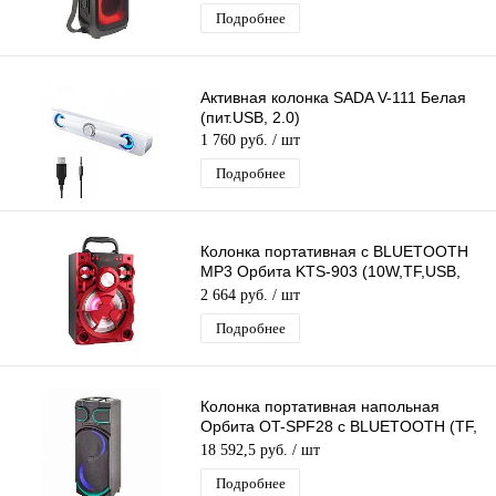
Подробнее
Активная колонка SADA V-111 Белая
(пит.USB, 2.0)
1 760 руб.
/ шт
Подробнее
Колонка портативная с BLUETOOTH
MP3 Орбита KTS-903 (10W,TF,USB,
FM,bluetooth, аккум. встр)/20
2 664 руб.
/ шт
Подробнее
Колонка портативная напольная
Орбита OT-SPF28 с BLUETOOTH (TF,
AUX, USB, FM)
18 592,5 руб.
/ шт
Подробнее