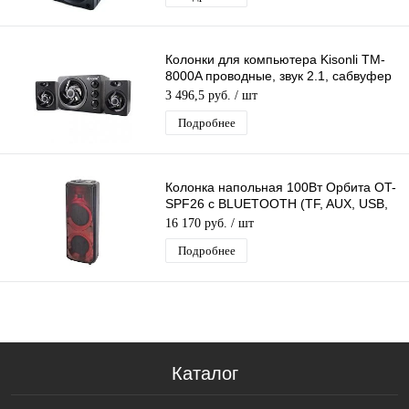
Колонки для компьютера Kisonli TM-
8000A проводные, звук 2.1, сабвуфер
+ 2 колонки, питание по USB
3 496,5 руб.
/ шт
Подробнее
Колонка напольная 100Вт Орбита OT-
SPF26 с BLUETOOTH (TF, AUX, USB,
FM)
16 170 руб.
/ шт
Подробнее
Каталог