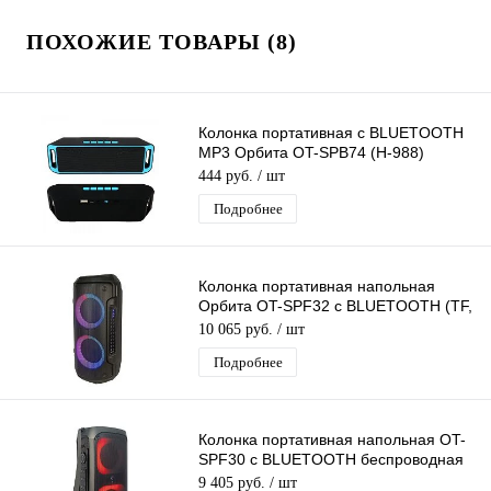
ПОХОЖИЕ ТОВАРЫ (8)
Колонка портативная с BLUETOOTH
MP3 Орбита OT-SPB74 (H-988)
(3W,TF, USB, FM,bluetooth,
444 руб.
/ шт
аккум.)/100
Подробнее
Колонка портативная напольная
Орбита OT-SPF32 с BLUETOOTH (TF,
AUX, USB, FM)
10 065 руб.
/ шт
Подробнее
Колонка портативная напольная OT-
SPF30 с BLUETOOTH беспроводная
(TF, USB, FM, AUX)
9 405 руб.
/ шт