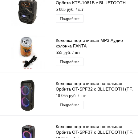
Орбита KTS-1081B с BLUETOOTH
(TF, USB, FM) 25Вт
5 883 руб.
/ шт
Подробнее
Колонка портативная MP3 Аудио-
колонка FANTA
(FM/USB/microSD/AUX)
555 руб.
/ шт
Подробнее
Колонка портативная напольная
Орбита OT-SPF32 с BLUETOOTH (TF,
AUX, USB, FM)
10 065 руб.
/ шт
Подробнее
Колонка портативная напольная
Орбита OT-SPF37 с BLUETOOTH (TF,
USB, FM, AUX)