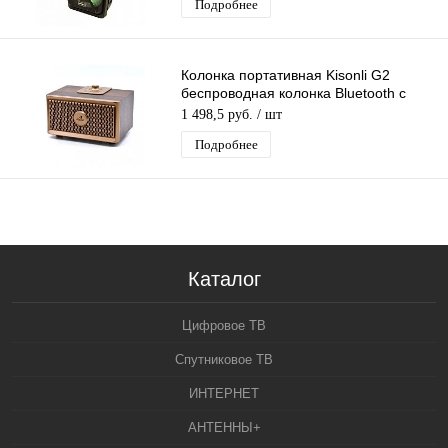
Подробнее
Колонка портативная Kisonli G2
беспроводная колонка Bluetooth с
поддержкой USB, TF-карты, FM-радио
1 498,5 руб.
/ шт
Подробнее
Каталог
Цифровое ТВ
Спутниковое ТВ
ИНТЕРНЕТ
АНТЕННЫ+