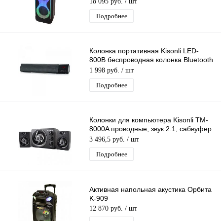
18 095 руб.
/ шт
Подробнее
Колонка портативная Kisonli LED-
800B беспроводная колонка Bluetooth
с поддержкой USB, TF-карты,радио
1 998 руб.
/ шт
Подробнее
Колонки для компьютера Kisonli TM-
8000A проводные, звук 2.1, сабвуфер
+ 2 колонки, питание по USB
3 496,5 руб.
/ шт
Подробнее
Активная напольная акустика Орбита
K-909
12 870 руб.
/ шт