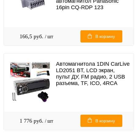
автомагнитол Panasonic
16pin CQ-RDP 123
166,5 руб.
/ шт
В корзину
Автомагнитола 1DIN CarLive
LD2051 BT, LCD экран,
пульт ДУ, FM радио, 2 USB
разъема, TF, ICO, 4RCA
1 776 руб.
/ шт
В корзину