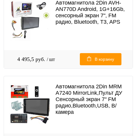
Автомагнитола 2Din AVH-
AN770D Android, 1G+16Gb,
сенсорный экран 7", FM
радио, Bluetooth, T3, APS
4 495,5 руб.
/ шт
В корзину
Автомагнитола 2Din MRM
A7240 MirrorLink,Пульт ДУ
Сенсорный экран 7" FM
радио,Bluetooth,USB, В/
камера