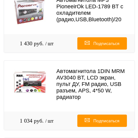
Автомагнитола MP3
PioneeirOk LED-1789 BT с
охладителем
(радио,USB,Bluetooth)/20
1 430 руб.
/ шт
Подписаться
Автомагнитола 1DIN MRM
AV3040 BT, LCD экран,
пульт ДУ, FM радио, USB
разъем, APS, 4*50 W,
радиатор
1 034 руб.
/ шт
Подписаться