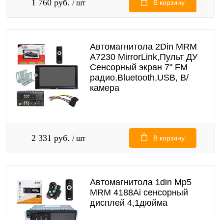
1 760 руб.
/ шт
В корзину
Автомагнитола 2Din MRM
A7230 MirrorLink,Пульт ДУ
Сенсорный экран 7" FM
радио,Bluetooth,USB, В/
камера
2 331 руб.
/ шт
В корзину
Автомагнитола 1din Mp5
MRM 4188Ai сенсорный
дисплей 4,1дюйма