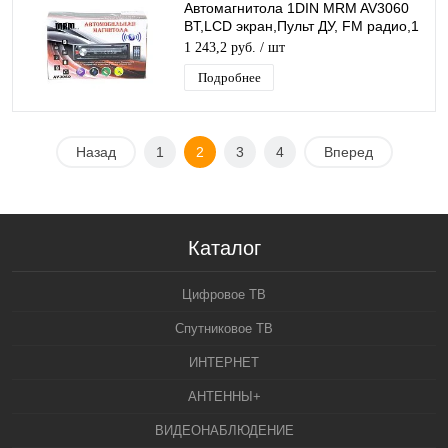
Автомагнитола 1DIN MRM AV3060
BT,LCD экран,Пульт ДУ, FM радио,1
USB, APS, 4*60 W, радиатор, 7
1 243,2 руб.
/ шт
цветов
Подробнее
Назад
1
2
3
4
Вперед
Каталог
Цифровое ТВ
Спутниковое ТВ
ИНТЕРНЕТ
АНТЕННЫ+
ВИДЕОНАБЛЮДЕНИЕ