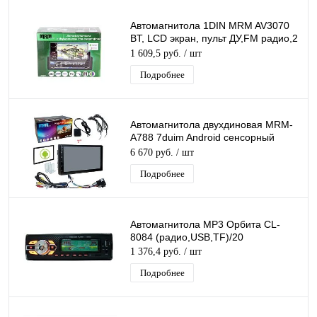
Автомагнитола 1DIN MRM AV3070
BT, LCD экран, пульт ДУ,FM радио,2
USB, APS, 4*60 W, радиатор,7
1 609,5 руб.
/ шт
цветов
Подробнее
Автомагнитола двухдиновая MRM-
A788 7duim Android сенсорный
дисплей
6 670 руб.
/ шт
Подробнее
Автомагнитола MP3 Орбита CL-
8084 (радио,USB,TF)/20
1 376,4 руб.
/ шт
Подробнее