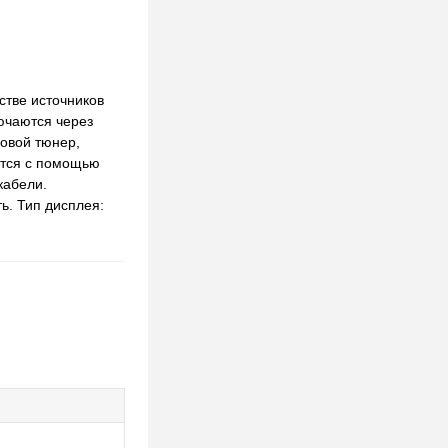
стве источников
ючаются через
овой тюнер,
ется с помощью
кабели.
ь. Тип дисплея: