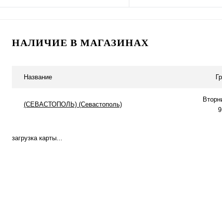
Подписаться
В корзину
НАЛИЧИЕ В МАГАЗИНАХ
Купить в 1 клик
К сравнению
Купить в 1 клик
К с
В избранное
Под заказ
В избранное
В н
Название
Г
Вторн
(СЕВАСТОПОЛЬ) (Севастополь)
9
загрузка карты...