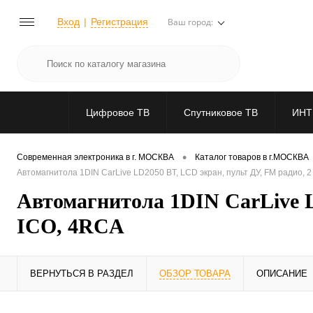
Вход
Регистрация
Ваш город:
Цифровое ТВ
Спутниковое ТВ
ИНТ
•
Современная электроника в г. МОСКВА
Каталог товаров в г.МОСКВА
Автомагнитола 1DIN CarLive LD2050 BT, LCD экран, пульт ДУ, FM радио, 
Автомагнитола 1DIN CarLive L
ICO, 4RCA
ВЕРНУТЬСЯ В РАЗДЕЛ
ОБЗОР ТОВАРА
ОПИСАНИЕ