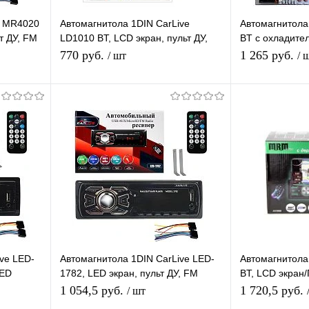
M MR4020
Автомагнитола 1DIN CarLive
Автомагнитол
ьт ДУ, FM
LD1010 BT, LCD экран, пульт ДУ,
BT с охладите
 4*50 W
FM радио, USB разъем, APS, 4*60
Bluetooth, пул
770 руб.
1 265 руб.
/ шт
/ 
W
В корзину
равнению
Купить в 1 клик
К сравнению
Купить в 1 
аличии
В избранное
В наличии
В избранное
ve LED-
Автомагнитола 1DIN CarLive LED-
Автомагнитол
LED
1782, LED экран, пульт ДУ, FM
BT, LCD экран
, FM,
радио, AUX, USB разъем, APS,
радио/2 USB/ Q
1 054,5 руб.
1 720,5 руб.
/ шт
4*50 W
радиатор/7 цв