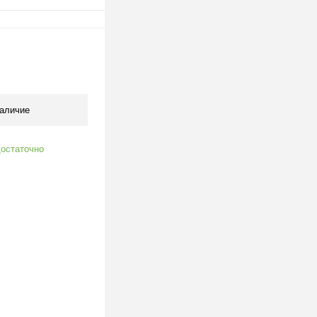
одписаться
клик
К сравнению
Под заказ
аличие
остаточно