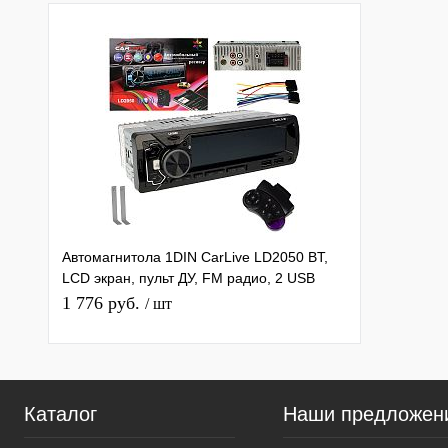
Автомагнитола 1DIN CarLive LD2050 BT,
LCD экран, пульт ДУ, FM радио, 2 USB
разъема, TF, ICO, 4RCA
1 776 руб.
/ шт
Каталог
Наши предложен