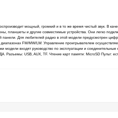
оспроизводит мощный, громкий и в то же время чистый звук. В каче
ны, планшеты и другие совместимые устройства. Они легко подкл
 панели. Для любителей радио в этой модели предусмотрен цифр
 диапазонах FM/MW/LW. Управление проигрывателем осуществля
вки модели входят руководство по эксплуатации и соединительные 
А. Разъемы: USB, AUX, TF. Чтение карт памяти: MicroSD Пульт: ест