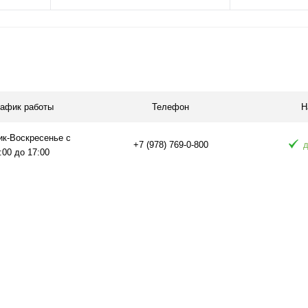
В корзину
П
равнению
Купить в 1 клик
К сравнению
Купить в 1 
аличии
В избранное
В наличии
В избранное
рафик работы
Телефон
Н
ик-Воскресенье с
+7 (978) 769-0-800
д
:00 до 17:00