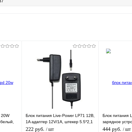
37
D 20W
Блок питания Live-Power LP71 12В,
Блок питания 
 белый,
1A адаптер 12V/1A, штекер 5.5*2,1
зарядное устр
pe-C -
мм
вход Type-C, с
222 руб.
444 руб.
/ шт
/ шт