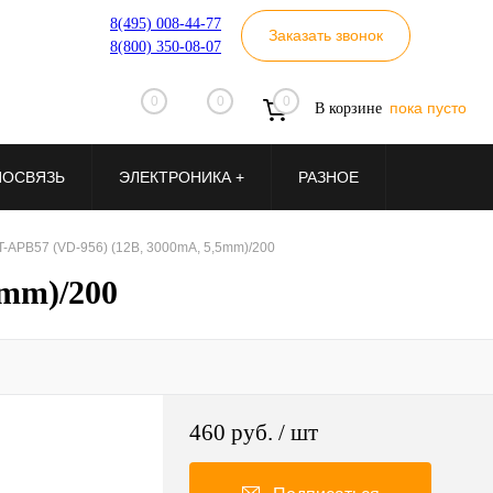
8(495) 008-44-77
Заказать звонок
8(800) 350-08-07
0
0
0
пока пусто
В корзине
ИОСВЯЗЬ
ЭЛЕКТРОНИКА +
РАЗНОЕ
-APB57 (VD-956) (12В, 3000mA, 5,5mm)/200
5mm)/200
460 руб.
/ шт