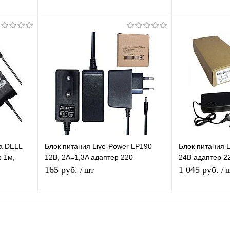
Type-C
В корзину
равнению
Купить в 1 клик
К сравнению
Купить в 1 
аличии
В избранное
В наличии
В избранное
а DELL
Блок питания Live-Power LP190
Блок питания 
р 1м,
12В, 2A=1,3A адаптер 220
24В адаптер 22
-12V/2A=1,3А, штекер 5.5*2,5 мм,
12 мм для эле
165 руб.
1 045 руб.
/ шт
/ 
длина 1,2м
гироскутера
В корзину