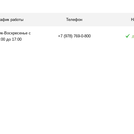
равнению
Купить в 1 клик
К сравнению
Купить в 1 
аличии
В избранное
В наличии
В избранное
рафик работы
Телефон
Н
ик-Воскресенье с
+7 (978) 769-0-800
д
:00 до 17:00