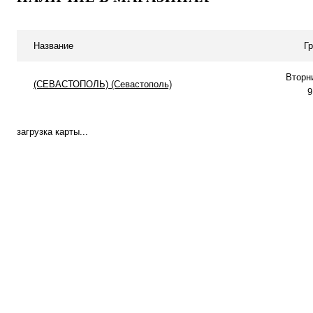
Купить в 1 клик
К сравнению
Купить в 1 клик
К с
В избранное
В наличии
В избранное
В н
Название
Г
Вторн
(СЕВАСТОПОЛЬ) (Севастополь)
9
загрузка карты...