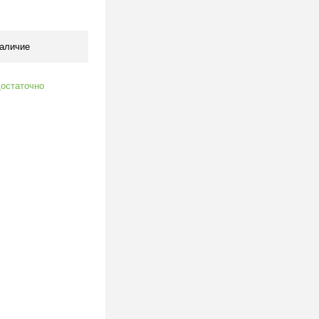
клик
К сравнению
В наличии
аличие
остаточно