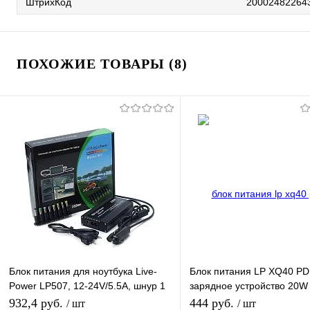
ШтрихКод
20002482264
ПОХОЖИЕ ТОВАРЫ (8)
Блок питания для ноутбука Live-
Блок питания LP XQ40 P
Power LP507, 12-24V/5.5A, шнур 1
зарядное устройство 20W
м + 8 Насадок
вход Type-C, с кабелем Ty
932,4 руб.
444 руб.
/ шт
/ шт