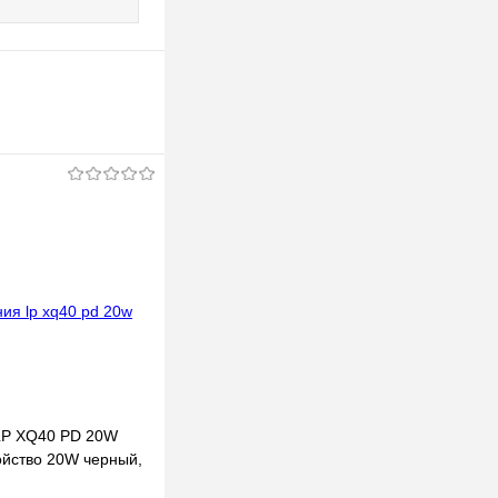
LP XQ40 PD 20W
ойство 20W черный,
 кабелем Type-C -