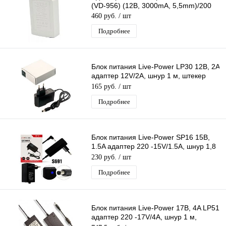
(VD-956) (12В, 3000mA, 5,5mm)/200
460 руб.
/ шт
Подробнее
Блок питания Live-Power LP30 12В, 2A
адаптер 12V/2A, шнур 1 м, штекер
5.5*2,5 мм
165 руб.
/ шт
Подробнее
Блок питания Live-Power SP16 15В,
1.5A адаптер 220 -15V/1.5A, шнур 1,8
м, штекер 4,0*1,7 мм (черный)
230 руб.
/ шт
Подробнее
Блок питания Live-Power 17В, 4A LP51
адаптер 220 -17V/4A, шнур 1 м,