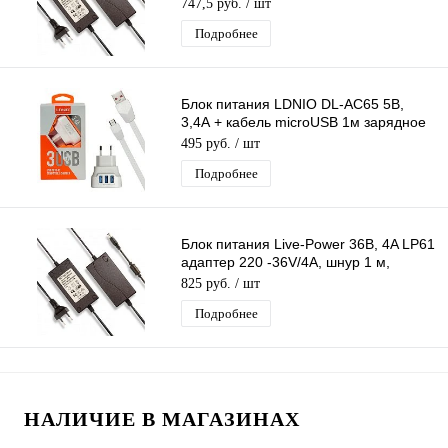
штекер 5.5*2,5 мм
747,5 руб.
/ шт
Подробнее
Блок питания LDNIO DL-AC65 5В,
3,4А + кабель microUSB 1м зарядное
устройство с 3 USB портами, белый
495 руб.
/ шт
Подробнее
Блок питания Live-Power 36В, 4A LP61
адаптер 220 -36V/4A, шнур 1 м,
штекер 5.5*2,5 мм
825 руб.
/ шт
Подробнее
НАЛИЧИЕ В МАГАЗИНАХ