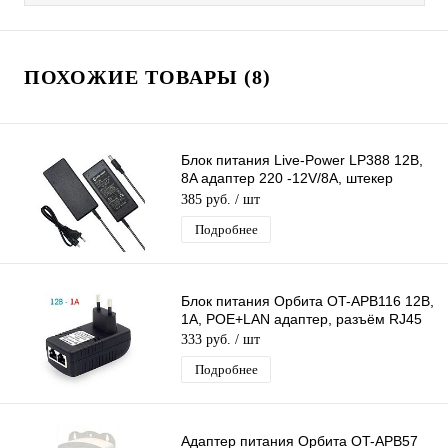
ПОХОЖИЕ ТОВАРЫ (8)
Блок питания Live-Power LP388 12В,
8A адаптер 220 -12V/8A, штекер
5.5*2,5 мм
385 руб.
/ шт
Подробнее
Блок питания Орбита OT-APB116 12В,
1A, POE+LAN адаптер, разъём RJ45
333 руб.
/ шт
Подробнее
Адаптер питания Орбита OT-APB57