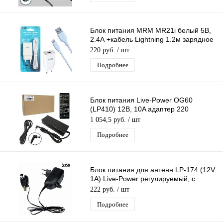
Блок питания MRM MR21i белый 5В,
2.4А +кабель Lightning 1.2м зарядное
устройство с USB портом, белый
220 руб.
/ шт
Подробнее
Блок питания Live-Power OG60
(LP410) 12В, 10A адаптер 220
-12V/10A, шнур 1 м, штекер 5.5*2,5
1 054,5 руб.
/ шт
мм
Подробнее
Блок питания для антенн LP-174 (12V
1A) Live-Power регулируемый, с
инжектором питания, c F- разъёмом
222 руб.
/ шт
Подробнее