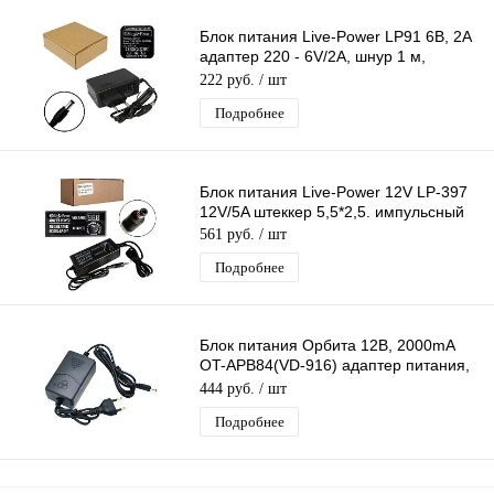
Блок питания Live-Power LP91 6В, 2A
адаптер 220 - 6V/2A, шнур 1 м,
штекер 5,5*2,5 мм
222 руб.
/ шт
Подробнее
Блок питания Live-Power 12V LP-397
12V/5A штеккер 5,5*2,5. импульсный
561 руб.
/ шт
Подробнее
Блок питания Орбита 12В, 2000mA
OT-APB84(VD-916) адаптер питания,
шнур 1,2 м, штекер 5,5*2,5
444 руб.
/ шт
Подробнее