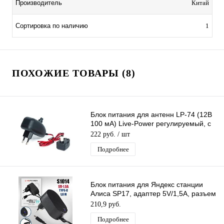
Производитель
Китай
Сортировка по наличию
1
ПОХОЖИЕ ТОВАРЫ (8)
Блок питания для антенн LP-74 (12В
100 мА) Live-Power регулируемый, с
сепаратором/инжектором питания
222 руб.
/ шт
Подробнее
Блок питания для Яндекс станции
Алиса SP17, адаптер 5V/1,5A, разъем
Type-C, кабель 1,8м (черный)
210,9 руб.
Подробнее