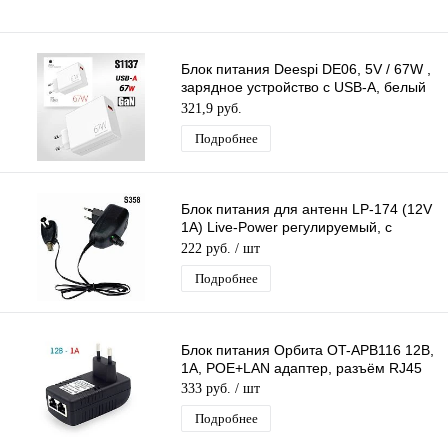
Блок питания Deespi DE06, 5V / 67W ,
зарядное устройство с USB-A, белый
цвет
321,9 руб.
Подробнее
Блок питания для антенн LP-174 (12V
1A) Live-Power регулируемый, с
инжектором питания, c F- разъёмом
222 руб.
/ шт
Подробнее
Блок питания Орбита OT-APB116 12В,
1A, POE+LAN адаптер, разъём RJ45
333 руб.
/ шт
Подробнее