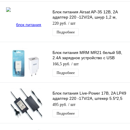
Блок питания Airsat AP-35 12В, 2A
адаптер 220 -12V/2A, шнур 1,2 м,
штекер 5.5*2,5 мм
220 руб.
/ шт
Подробнее
Блок питания MRM MR21 белый 5В,
2.4А зарядное устройство с USB
портом
166,5 руб.
/ шт
Подробнее
Блок питания Live-Power 17В, 2A LP49
адаптер 220 -17V/2A, штекер 5.5*2,5
мм
495 руб.
/ шт
Подробнее