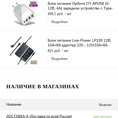
Блок питания Орбита OT-APU58 (5-
12В, 4А) зарядное устройство с Type-
C / 3USB (PD + QC3.0)
499,5 руб.
/ шт
Подробнее
Блок питания Live-Power LP193 12В,
10A=8A адаптер 220 - 12V/10A=8A,
шнур 1,2 м, штекер 5.5*2,5 мм
825 руб.
/ шт
Подробнее
НАЛИЧИЕ В МАГАЗИНАХ
Название
Наличие
ДОСТАВКА А (Доставка по всей России)
достаточно