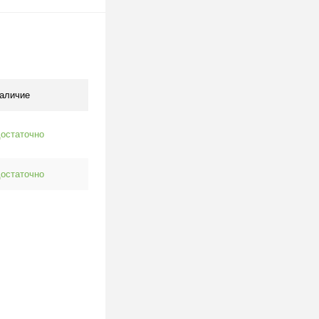
одписаться
клик
К сравнению
Под заказ
аличие
остаточно
остаточно