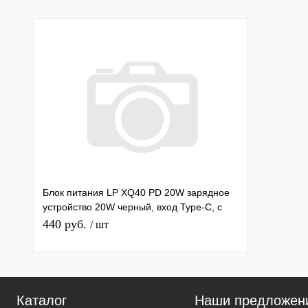
Блок питания LP XQ40 PD 20W зарядное
устройство 20W черный, вход Type-C, с
кабелем Type-C - Type-C
440 руб.
/ шт
Каталог
Наши предложен