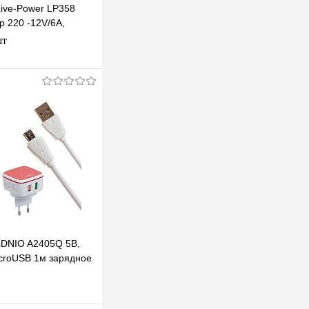
Live-Power LP358
р 220 -12V/6A,
 мм
шт
В корзину
клик
К сравнению
В наличии
LDNIO A2405Q 5В,
icroUSB 1м зарядное
 USB портами,