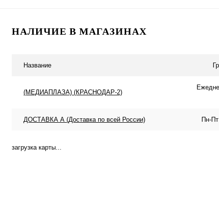
В корзину
В корзину
НАЛИЧИЕ В МАГАЗИНАХ
Купить в 1 клик
К сравнению
Купить в 1 клик
К с
В избранное
В наличии
В избранное
В н
Название
Г
Ежеднев
(МЕДИАПЛАЗА) (КРАСНОДАР-2)
ДОСТАВКА А (Доставка по всей России)
Пн-Пт
загрузка карты...