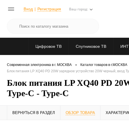
Вход
Регистрация
Ваш город:
Цифровое ТВ
Спутниковое ТВ
ИНТ
•
Современная электроника в г. МОСКВА
Каталог товаров в г.МОСКВА
Блок питания LP XQ40 PD 20W зарядное устройство 20W черный, вход Typ
Блок питания LP XQ40 PD 20W 
Type-C - Type-C
ВЕРНУТЬСЯ В РАЗДЕЛ
ОБЗОР ТОВАРА
ХАРАКТЕРИ