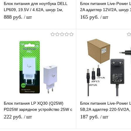
Блок питания для ноутбука DELL
Блок питания Live-Power 
LP609, 19.5V / 4.62A, шнур 1м,
2A адаптер 12V/2A, шнур 
штекер 4.5*3.0
штекер 5.5*2,5 мм
888 руб.
165 руб.
/ шт
/ шт
В корзину
В корзину
Купить в 1 клик
К сравнению
Купить в 1 клик
К с
В избранное
В наличии
В избранное
В н
Блок питания LP XQ30 (Q25W)
Блок питания Live-Power 
PD25W зарядное устройство 25W с
5В,2А адаптер 220-5V/2A,
Type-C портом
5,5*2,5мм +2 насадки
222 руб.
187 руб.
/ шт
/ шт
(4.0*1.7/3.5*1.3)