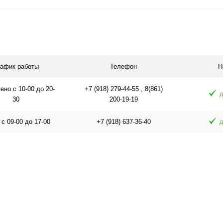
Подписаться
П
равнению
Купить в 1 клик
К сравнению
Купить в 1 
аличии
В избранное
Под заказ
В избранное
рафик работы
Телефон
Н
но с 10-00 до 20-
+7 (918) 279-44-55 , 8(861)
д
30
200-19-19
 с 09-00 до 17-00
+7 (918) 637-36-40
д