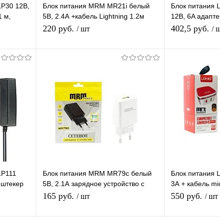
LP30 12В,
Блок питания MRM MR21i белый
Блок питания 
1 м,
5В, 2.4А +кабель Lightning 1.2м
12В, 6A адапте
зарядное устройство с USB
штекер 5.5*2,5
220 руб.
402,5 руб.
/ шт
/ 
портом, белый
Подписаться
равнению
Купить в 1 клик
К сравнению
Купить в 1 
аличии
В избранное
Под заказ
В избранное
LP111
Блок питания MRM MR79c белый
Блок питания 
 штекер
5В, 2.1А зарядное устройство с
3А + кабель m
USB портом
устройство с 2
165 руб.
550 руб.
/ шт
/ шт
белый