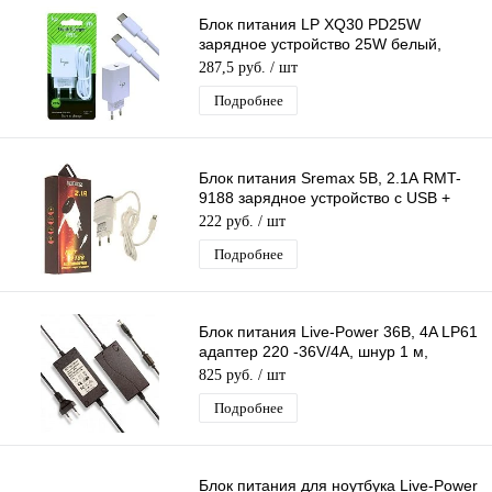
Блок питания LP XQ30 PD25W
зарядное устройство 25W белый,
вход Type-C, с кабелем Type-C - Type-
287,5 руб.
/ шт
C
Подробнее
Блок питания Sremax 5В, 2.1А RMT-
9188 зарядное устройство с USB +
кабель Iphone 1,2 м черный
222 руб.
/ шт
Подробнее
Блок питания Live-Power 36В, 4A LP61
адаптер 220 -36V/4A, шнур 1 м,
штекер 5.5*2,5 мм
825 руб.
/ шт
Подробнее
Блок питания для ноутбука Live-Power