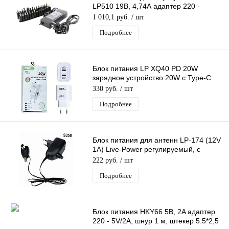
LP510 19В, 4,74А адаптер 220 -
19V/4,74A, + 28 насадок
1 010,1 руб.
/ шт
Подробнее
Блок питания LP XQ40 PD 20W
зарядное устройство 20W с Type-C
портом
330 руб.
/ шт
Подробнее
Блок питания для антенн LP-174 (12V
1A) Live-Power регулируемый, с
инжектором питания, c F- разъёмом
222 руб.
/ шт
Подробнее
Блок питания HKY66 5В, 2A адаптер
220 - 5V/2A, шнур 1 м, штекер 5.5*2,5