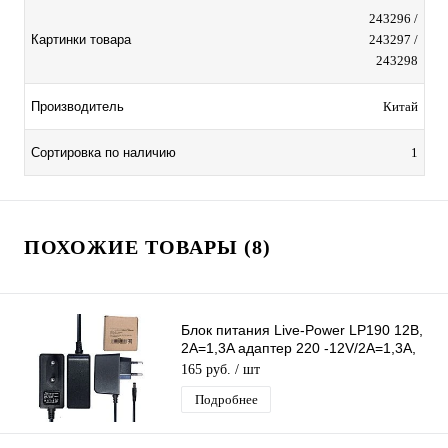
243296 /
Картинки товара
243297 /
243298
Производитель
Китай
Сортировка по наличию
1
ПОХОЖИЕ ТОВАРЫ (8)
Блок питания Live-Power LP190 12В,
2A=1,3A адаптер 220 -12V/2A=1,3А,
штекер 5.5*2,5 мм, длина 1,2м
165 руб.
/ шт
Подробнее