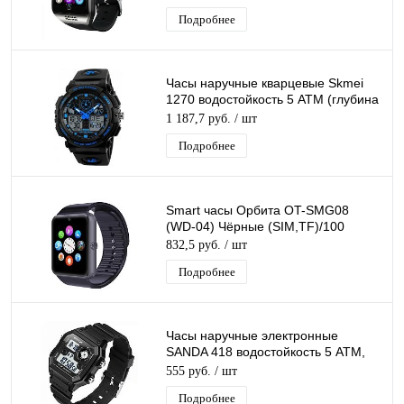
Подробнее
Часы наручные кварцевые Skmei
1270 водостойкость 5 АТМ (глубина
50м)
1 187,7 руб.
/ шт
Подробнее
Smart часы Орбита OT-SMG08
(WD-04) Чёрные (SIM,TF)/100
832,5 руб.
/ шт
Подробнее
Часы наручные электронные
SANDA 418 водостойкость 5 АТМ,
дата, будильник, секундомер
555 руб.
/ шт
Подробнее