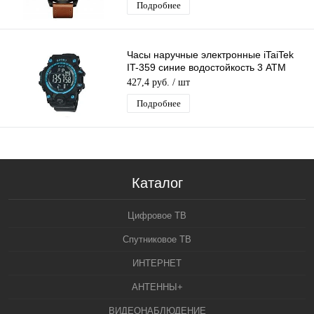
Подробнее
Часы наручные электронные iTaiTek
IT-359 синие водостойкость 3 АТМ
(глубина 30м)
427,4 руб.
/ шт
Подробнее
Каталог
Цифровое ТВ
Спутниковое ТВ
ИНТЕРНЕТ
АНТЕННЫ+
ВИДЕОНАБЛЮДЕНИЕ