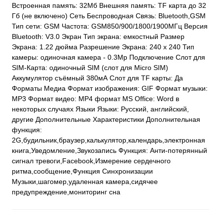
Встроенная память: 32Мб Внешняя память: TF карта до 32
Гб (не включено) Сеть Беспроводная Связь: Bluetooth,GSM
Тип сети: GSM Частота: GSM850/900/1800/1900МГц Версия
Bluetooth: V3.0 Экран Тип экрана: емкостный Размер
Экрана: 1.22 дюйма Разрешение Экрана: 240 x 240 Тип
камеры: одиночная камера - 0.3Mp Подключение Слот для
SIM-Карта: одиночный SIM (слот для Micro SIM)
Аккумулятор съёмный 380мА Слот для TF карты: Да
Форматы Медиа Формат изображения: GIF Формат музыки:
MP3 Формат видео: MP4 формат MS Office: Word в
некоторых случаях Языки Языки: Русский, английский,
другие Дополнительные Характеристики Дополнительная
функция:
2G,будильник,браузер,калькулятор,календарь,электронная
книга,Уведомление,Звукозапись Функция: Анти-потерянный
сигнал тревоги,Facebook,Измерение сердечного
ритма,сообщение,Функция Синхронизации
Музыки,шагомер,удаленная камера,сидячее
предупреждение,мониторинг сна