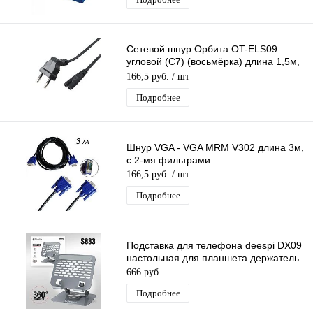
Сетевой шнур Орбита OT-ELS09
угловой (С7) (восьмёрка) длина 1,5м,
2,5А
166,5 руб.
/ шт
Подробнее
Шнур VGA - VGA MRM V302 длина 3м,
с 2-мя фильтрами
166,5 руб.
/ шт
Подробнее
Подставка для телефона deespi DX09
настольная для планшета держатель
666 руб.
Подробнее