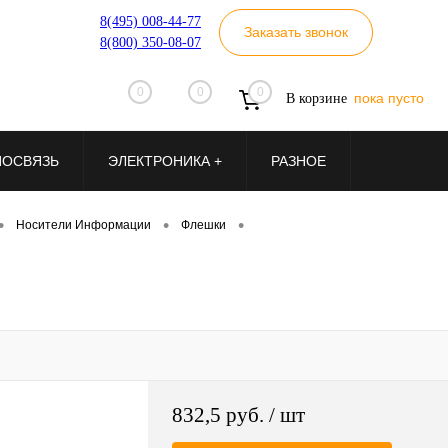
8(495) 008-44-77
Заказать звонок
8(800) 350-08-07
0
0
0
пока пусто
В корзине
ИОСВЯЗЬ
ЭЛЕКТРОНИКА +
РАЗНОЕ
•
•
•
Носители Информации
Флешки
832,5 руб.
/ шт