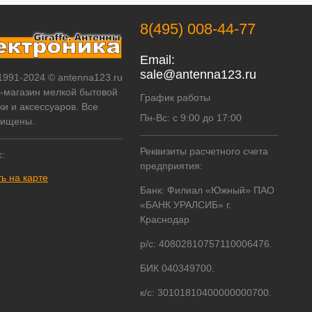
8(495) 008-44-77
Email:
sale@antenna123.ru
 1991-2024 © antenna123.ru
т-магазин мелкой бытовой
График работы
ки и аксессуаров. Все
Пн-Вс: с 9:00 до 17:00
щищены.
Реквизиты расчетного счета
:
предприятия:
ь на карте
Банк: Филиал «Южный» ПАО
«БАНК УРАЛСИБ» г.
Краснодар
р/с: 40802810757110006476.
БИК 040349700.
к/с: 30101810400000000700.