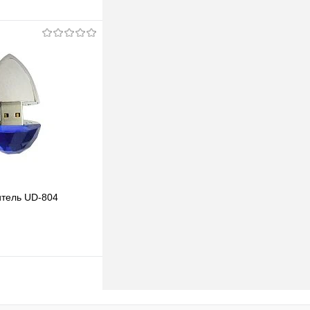
одписаться
клик
К сравнению
Под заказ
итель UD-804
одписаться