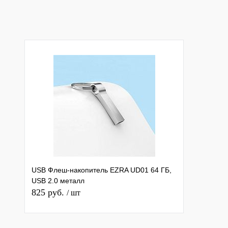
Купить в 1 клик
К сравнению
Купить в 1 клик
К с
В избранное
Под заказ
В избранное
В н
USB Флеш-накопитель EZRA UD01 64 ГБ,
USB 2.0 металл
825 руб.
/ шт