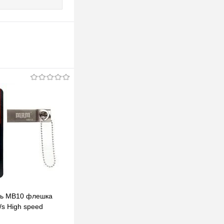
ль MB10 флешка
s High speed