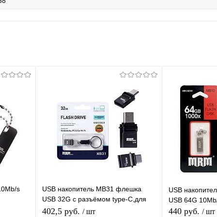
38
10Mb/s
USB накопитель MB31 флешка
USB накопите
USB 32G с разъёмом type-C,для
USB 64G 10Mb/
 карта
ноутбука, компьютера,
402,5 руб.
440 руб.
/ шт
/ шт