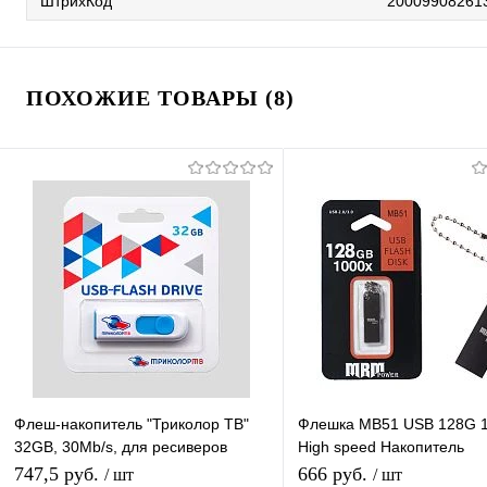
ШтрихКод
20009908261
ПОХОЖИЕ ТОВАРЫ (8)
Флеш-накопитель "Триколор ТВ"
Флешка MB51 USB 128G 
32GB, 30Mb/s, для ресиверов
High speed Накопитель
Триколор, ноутбука, компьютера,
металлический USB флеш
747,5 руб.
666 руб.
/ шт
/ шт