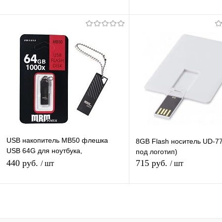
автомобиля
В корзину
Подписатьс
Купить в 1 клик
К сравнению
Купить в 1 клик
К с
В избранное
В наличии
В избранное
Под
USB накопитель MB50 флешка
8GB Flash носитель UD-77
USB 64G для ноутбука,
под логотип)
компьютера, автомобиля,10Mb/s
440 руб.
715 руб.
/ шт
/ шт
Подписаться
В корзину