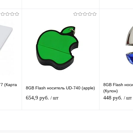
автомобиля,10Mb/s
я
Подписаться
П
равнению
Купить в 1 клик
К сравнению
Купить в 1 
 заказ
В избранное
Под заказ
В избранное
7 (Карта
8GB Flash нос
8GB Flash носитель UD-740 (apple)
(Кулон)
654,9 руб.
448 руб.
/ шт
/ шт
Подписаться
П