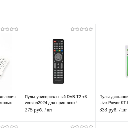
равления
Пульт универсальный DVB-T2 +3
Пульт дистанц
етовых
version2024 для приставок !
Live-Power KT
)
универсальный для разных
Универсальный
275 руб.
333 руб.
/ шт
/ шт
моделей DVB-T2
кондиционеро