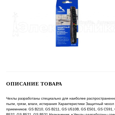
ОПИСАНИЕ ТОВАРА
Чехлы разработаны специально для наиболее распространенны
пыли, грязи, влаги, истирания Характеристики Защитный чехол
приемников: GS B210, GS B211, GS U510B, GS E501, GS С591,
B532, GS B521, GS B531 Назначение: • Чехлы разработаны сп