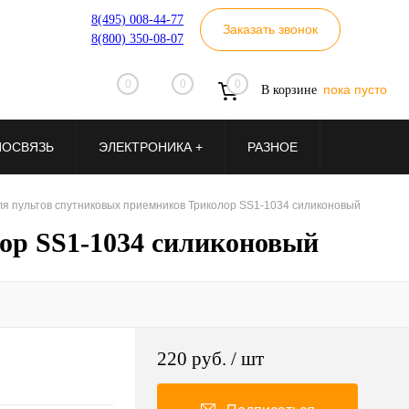
8(495) 008-44-77
Заказать звонок
8(800) 350-08-07
0
0
0
пока пусто
В корзине
ИОСВЯЗЬ
ЭЛЕКТРОНИКА +
РАЗНОЕ
я пультов спутниковых приемников Триколор SS1-1034 силиконовый
ор SS1-1034 силиконовый
220 руб.
/ шт