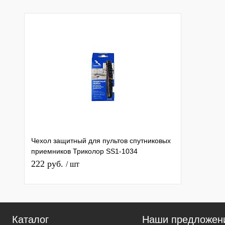
Чехол защитный для пультов спутниковых
приемников Триколор SS1-1034
силиконовый
222 руб.
/ шт
Каталог
Наши предложен