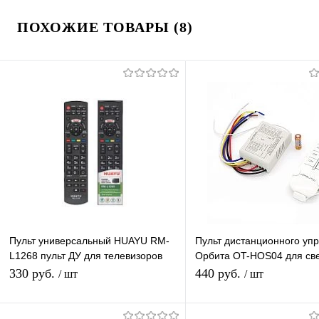
ПОХОЖИЕ ТОВАРЫ (8)
Пульт универсальный HUAYU RM-
Пульт дистанционного уп
L1268 пульт ДУ для телевизоров
Орбита OT-HOS04 для св
Panasonic LCD/LED TV
приборов (4 канала, 220В
330 руб.
440 руб.
/ шт
/ шт