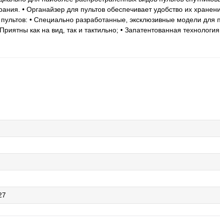
ирания. • Органайзер для пультов обеспечивает удобство их хране
пультов: • Специально разработанные, эксклюзивные модели для п
риятны как на вид, так и тактильно; • Запатентованная технология
27