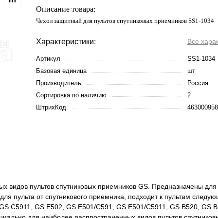
Описание товара:
Чехол защитный для пультов спутниковых приемников SS1-1034
Характеристики:
Все хара
Артикул
SS1-1034
Базовая единица
шт
Производитель
Россия
Сортировка по наличию
2
ШтрихКод
463000958
х видов пультов спутниковых приемников GS. Предназначены для 
 для пульта от спутникового приемника, подходит к пультам следу
 GS С5911, GS Е502, GS E501/C591, GS E501/C5911, GS B520, GS B
ециально для наиболее распространенных видов пультов спутников