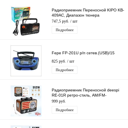
Радиоприемник Переносной KIPO KB-
409AC, Диапазон тюнера
AM/FM/TV/SW1-2, Питание 220В
747,5 руб.
/ шт
Подробнее
Fepe FP-201U р/п сетев.(USB)/15
825 руб.
/ шт
Подробнее
Радиоприемник Переносной deespi
RE-01R ретро-стиль, AM/FM-
проигрыватель, питание
999 руб.
аккумулятор/220В
Подробнее