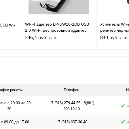
WI-FI адаптер LP-UW10-2DB USB
Усилитель WiF
 USB Wi-
2.0 Wi-Fi Беспроводной адаптер
репитер черны
Донгл с антенной MTK7601
802.11B
246,4 руб.
840 руб.
/ шт
/ шт
я
Подписаться
П
равнению
Купить в 1 клик
К сравнению
Купить в 1 
 заказ
В избранное
Под заказ
В избранное
рафик работы
Телефон
Н
но с 10-00 до 20-
+7 (918) 279-44-55 , 8(861)
д
30
200-19-19
 с 09-00 до 17-00
+7 (918) 637-36-40
д