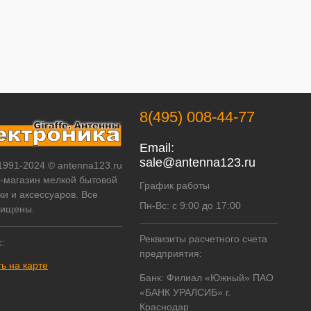
8(495) 008-44-77
Email:
sale@antenna123.ru
 1991-2024 © antenna123.ru
т-магазин мелкой бытовой
График работы
ки и аксессуаров. Все
Пн-Вс: с 9:00 до 17:00
щищены.
Реквизиты расчетного счета
:
предприятия:
ь на карте
Банк: Филиал «Южный» ПАО
«БАНК УРАЛСИБ» г.
Краснодар