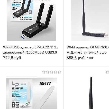
WI-FI USB адаптер LP-UAC27D 2х
WI-FI адаптер GI МТ7601
диапозонный (1300Mbps) USB3.0
Fi Донгл с антенной 5 дБ
772,8 руб.
388,5 руб.
/ шт
Подписаться
Подписатьс
Купить в 1 клик
К сравнению
Купить в 1 клик
К с
В избранное
Под заказ
В избранное
Под