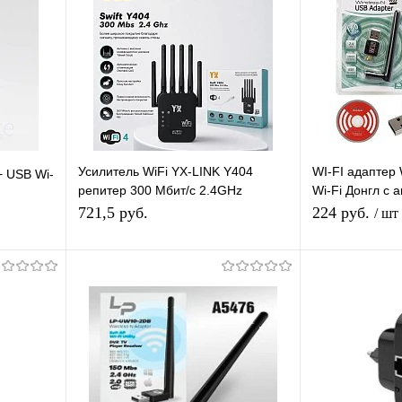
Усилитель WiFi YX-LINK Y404
WI-FI адаптер
+ USB Wi-
репитер 300 Мбит/с 2.4GHz
Wi-Fi Донгл с 
черный
Адаптер WiFi a
721,5 руб.
224 руб.
/ шт
я
Подписаться
П
равнению
Купить в 1 клик
К сравнению
Купить в 1 
 заказ
В избранное
Под заказ
В избранное