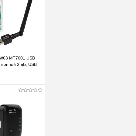
 W03 MT7601 USB
антенной 2 дБ, USB
ntenna (1T1R)
одписаться
клик
К сравнению
Под заказ