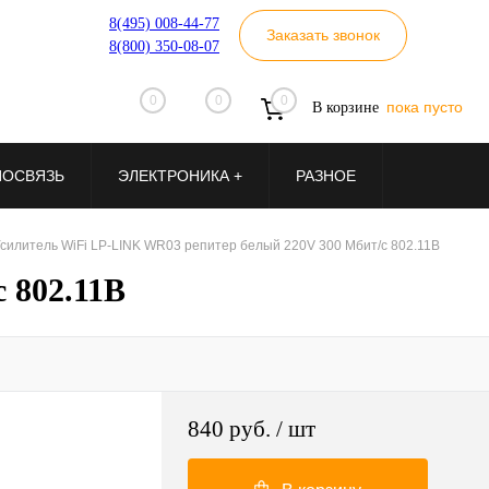
8(495) 008-44-77
Заказать звонок
8(800) 350-08-07
0
0
0
пока пусто
В корзине
ИОСВЯЗЬ
ЭЛЕКТРОНИКА +
РАЗНОЕ
силитель WiFi LP-LINK WR03 репитер белый 220V 300 Мбит/с 802.11B
 802.11B
840 руб.
/ шт