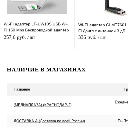
WI-FI адаптер LP-UW10S USB Wi-
WI-FI адаптер GI MT7601
Fi 150 Mbs Беспроводной адаптер
Fi Донгл с антенной 3 дБ
Донгл с антенной MTK7601
257,6 руб.
336 руб.
/ шт
/ шт
Подписаться
Подписатьс
НАЛИЧИЕ В МАГАЗИНАХ
Купить в 1 клик
К сравнению
Купить в 1 клик
К с
В избранное
Под заказ
В избранное
Под
Название
Г
Ежеднев
(МЕДИАПЛАЗА) (КРАСНОДАР-2)
ДОСТАВКА А (Доставка по всей России)
Пн-Пт