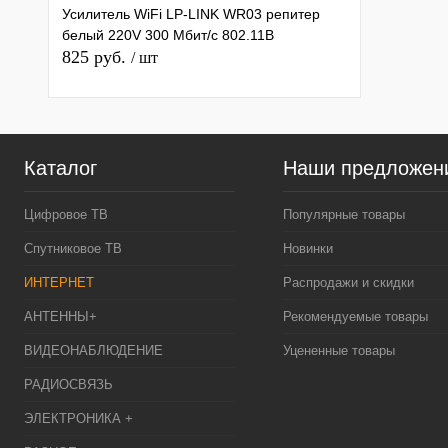
Усилитель WiFi LP-LINK WR03 репитер
белый 220V 300 Мбит/с 802.11B
825 руб.
/ шт
Каталог
Наши предложен
Цифровое ТВ
Популярные товары
Спутниковое ТВ
Новинки
ИНТЕРНЕТ
Распродажи и скидки
АНТЕННЫ+
Рекомендуемые товары
ВИДЕОНАБЛЮДЕНИЕ
Уцененные товары
РАДИОСВЯЗЬ
ЭЛЕКТРОНИКА +