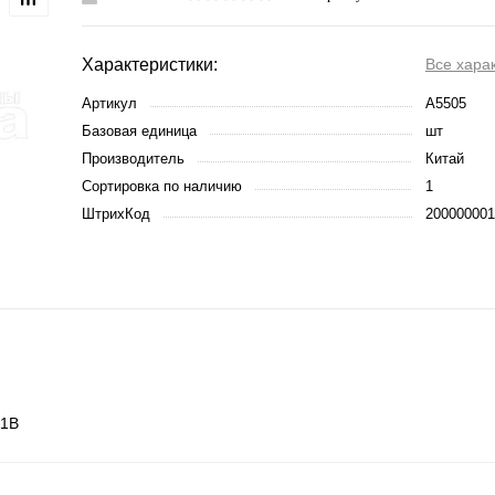
Характеристики:
Все хара
Артикул
A5505
Базовая единица
шт
Производитель
Китай
Сортировка по наличию
1
ШтрихКод
200000001
11B