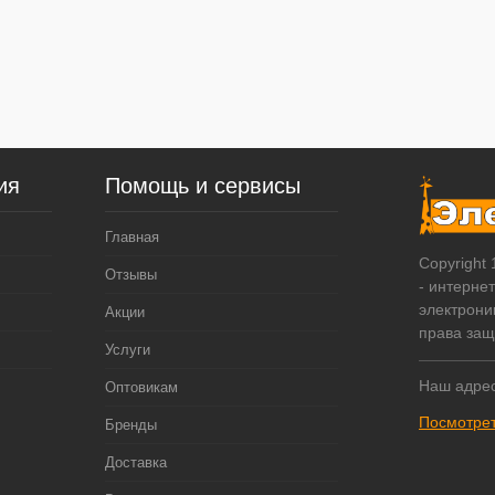
ия
Помощь и сервисы
Главная
Copyright
Отзывы
- интерне
электрони
Акции
права за
Услуги
Наш адрес
Оптовикам
Посмотрет
Бренды
Доставка