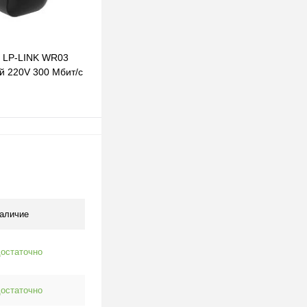
i LP-LINK WR03
й 220V 300 Мбит/с
одписаться
клик
К сравнению
Под заказ
аличие
остаточно
остаточно