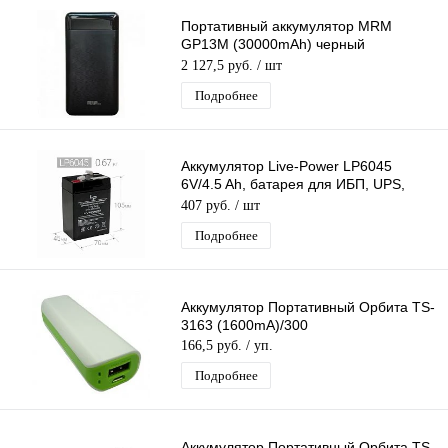
Портативный аккумулятор MRM
GP13M (30000mAh) черный
PowerBank
2 127,5 руб.
/ шт
Подробнее
Аккумулятор Live-Power LP6045
6V/4.5 Ah, батарея для ИБП, UPS,
свинцово-кислотный (45*70*105mm)
407 руб.
/ шт
Подробнее
Аккумулятор Портативный Орбита TS-
3163 (1600mA)/300
166,5 руб.
/ уп.
Подробнее
Аккумулятор Портативный Орбита TS-