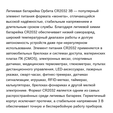
Литиевая батарейка Орбита CR2032 3В — популярный
элемент питания формата «монета», отличающийся
высокой надёжностью, стабильным напряжением и
длительным сроком службы. Благодаря литиевой химии
батарейка CR2032 обеспечивает низкий саморазряд,
широкий температурный диапазон работы и долгую
автономность устройств даже при нерегулярном
использовании. Элемент питания CR2032 применяется в
автомобильных брелоках и системах доступа, материнских
платах ПК (CMOS), электронных весах, спортивных
датчиках, медицинских термометрах, глюкометрах, пультах
дистанционного управления, LED-аксессуарах, лазерных
указках, смарт-часах, фитнес-трекерах, датчиках
сигнализации, игрушках, RFID-метках, таймерах,
калькуляторах, брелоках-фонариках и другой мелкой
электронике. Формат CR2032 является одним из самых
распространённых среди литиевых батареек. Герметичный
корпус исключает протечки, а стабильное напряжение 3 В
обеспечивает точную и бесперебойную работу приборов.