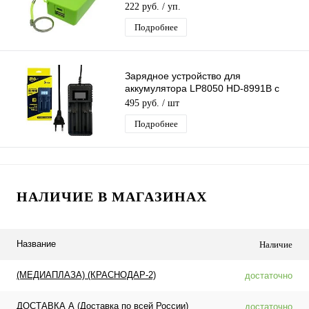
222 руб.
/ уп.
Подробнее
Зарядное устройство для
аккумулятора LP8050 HD-8991B с
LCD дисплеем (26650/18650/14500)
495 руб.
/ шт
на 2-слота
Подробнее
НАЛИЧИЕ В МАГАЗИНАХ
Название
Наличие
(МЕДИАПЛАЗА) (КРАСНОДАР-2)
достаточно
ДОСТАВКА А (Доставка по всей России)
достаточно