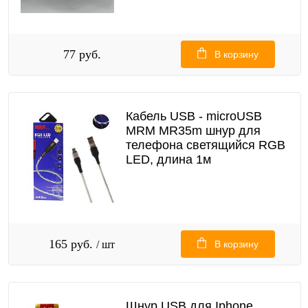
77 руб.
В корзину
Кабель USB - microUSB
MRM MR35m шнур для
телефона светящийся RGB
LED, длина 1м
165 руб.
/ шт
В корзину
Шнур USB для Iphone