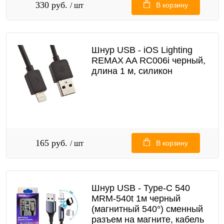
330 руб.
/ шт
В корзину
Шнур USB - iOS Lighting
REMAX AA RC006i черный,
длина 1 м, силикон
165 руб.
/ шт
В корзину
Шнур USB - Type-C 540
MRM-540t 1м черный
(магнитный 540°) сменный
разъем на магните, кабель