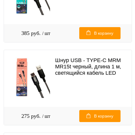
385 руб.
/ шт
В корзину
Шнур USB - TYPE-C MRM
MR15t черный, длина 1 м,
светящийся кабель LED
275 руб.
/ шт
В корзину