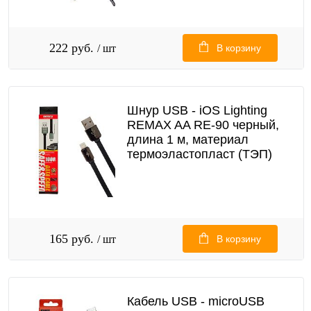
222 руб.
/ шт
В корзину
Шнур USB - iOS Lighting
REMAX AA RE-90 черный,
длина 1 м, материал
термоэластопласт (ТЭП)
165 руб.
/ шт
В корзину
Кабель USB - microUSB