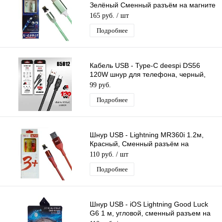
Зелёный Сменный разъём на магните
360 градусов светящийся Бегущие
165 руб.
/ шт
Огни
Подробнее
Кабель USB - Type-C deespi DS56
120W шнур для телефона, черный,
длина 1м
99 руб.
Подробнее
Шнур USB - Lightning MR360i 1.2м,
Красный, Сменный разъём на
магните 360 градусов Силиконовый
110 руб.
/ шт
Подробнее
Шнур USB - iOS Lightning Good Luck
G6 1 м, угловой, сменный разъем на