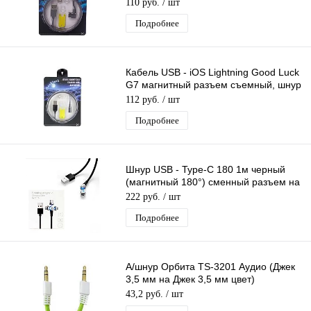
магните
110 руб.
/ шт
Подробнее
Кабель USB - iOS Lightning Good Luck
G7 магнитный разъем съемный, шнур
для телефона, длина 1м
112 руб.
/ шт
Подробнее
Шнур USB - Type-C 180 1м черный
(магнитный 180°) сменный разъем на
магните, кабель
222 руб.
/ шт
Подробнее
А/шнур Орбита TS-3201 Аудио (Джек
3,5 мм на Джек 3,5 мм цвет)
1м/10/2500
43,2 руб.
/ шт