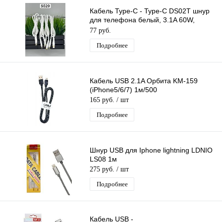
Кабель Type-C - Type-C DS02T шнур
для телефона белый, 3.1A 60W,
длина 1м
77 руб.
Подробнее
Кабель USB 2.1A Орбита KM-159
(iPhone5/6/7) 1м/500
165 руб.
/ шт
Подробнее
Шнур USB для Iphone lightning LDNIO
LS08 1м
275 руб.
/ шт
Подробнее
Кабель USB -