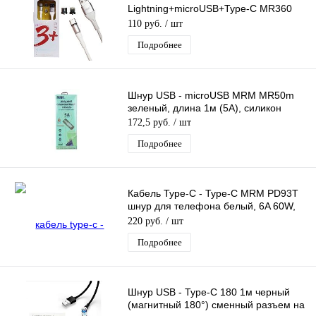
Lightning+microUSB+Type-C MR360
магнитный разъем съемный, шнур
110 руб.
/ шт
для телефона, длина 1.2м
Подробнее
Шнур USB - microUSB MRM MR50m
зеленый, длина 1м (5А), силикон
172,5 руб.
/ шт
Подробнее
Кабель Type-C - Type-C MRM PD93T
шнур для телефона белый, 6A 60W,
длина 1,5м
220 руб.
/ шт
Подробнее
Шнур USB - Type-C 180 1м черный
(магнитный 180°) сменный разъем на