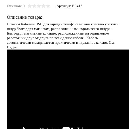
Отзывов: 0
Артикул:
B3415
Описание товара:
С таким Кабелем USB для зарядки телефона можно красиво уложить
шнур благодаря магнитам, расположенными вдоль всего шнура.
Благодаря магнитным кольцам, расположенным на одинаковом
расстоянии друг от друга по всей длине кабеля - Кабель
автоматически складывается практически в идеальное кольцо. См.
Видео.