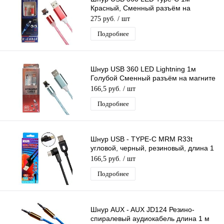
Красный, Сменный разъём на
магните 360 градусов светящийся -
275 руб.
/ шт
Бегущие Огни
Подробнее
Шнур USB 360 LED Lightning 1м
Голубой Сменный разъём на магните
360 градусов светящийся Бегущие
166,5 руб.
/ шт
Огни
Подробнее
Шнур USB - TYPE-C MRM R33t
угловой, черный, резиновый, длина 1
м, силикон
166,5 руб.
/ шт
Подробнее
Шнур AUX - AUX JD124 Резино-
спиралевый аудиокабель длина 1 м