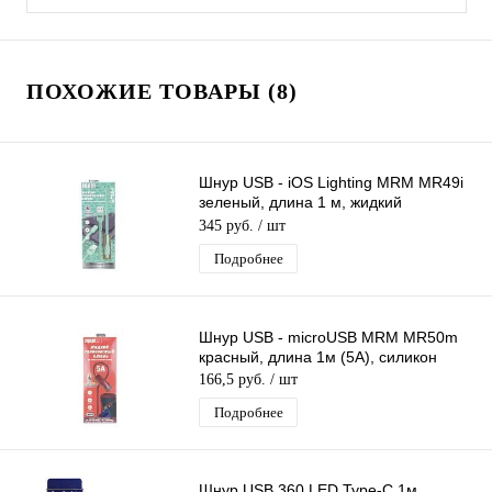
ПОХОЖИЕ ТОВАРЫ (8)
Шнур USB - iOS Lighting MRM MR49i
зеленый, длина 1 м, жидкий
силиконовый кабель
345 руб.
/ шт
Подробнее
Шнур USB - microUSB MRM MR50m
красный, длина 1м (5А), силикон
166,5 руб.
/ шт
Подробнее
Шнур USB 360 LED Type-C 1м