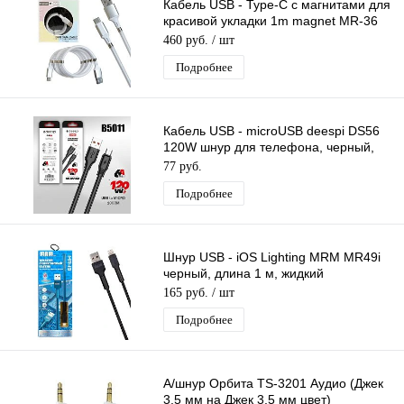
Кабель USB - Type-C с магнитами для
красивой укладки 1m magnet MR-36
White белый
460 руб.
/ шт
Подробнее
Кабель USB - microUSB deespi DS56
120W шнур для телефона, черный,
длина 1м
77 руб.
Подробнее
Шнур USB - iOS Lighting MRM MR49i
черный, длина 1 м, жидкий
силиконовый кабель
165 руб.
/ шт
Подробнее
А/шнур Орбита TS-3201 Аудио (Джек
3,5 мм на Джек 3,5 мм цвет)