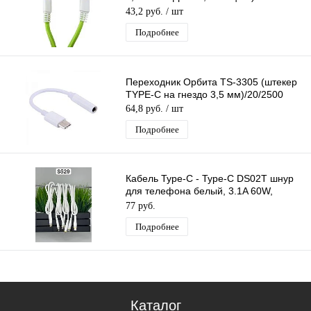
1м/10/2500
43,2 руб.
/ шт
Подробнее
Переходник Орбита TS-3305 (штекер
TYPE-C на гнездо 3,5 мм)/20/2500
64,8 руб.
/ шт
Подробнее
Кабель Type-C - Type-C DS02T шнур
для телефона белый, 3.1A 60W,
длина 1м
77 руб.
Подробнее
Каталог