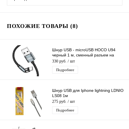
ПОХОЖИЕ ТОВАРЫ (8)
Шнур USB - microUSB HOCO U94
черный 1 м, сменный разъем на
магните (2,4 А), нейлон
330 руб.
/ шт
Подробнее
Шнур USB для Iphone lightning LDNIO
LS08 1м
275 руб.
/ шт
Подробнее