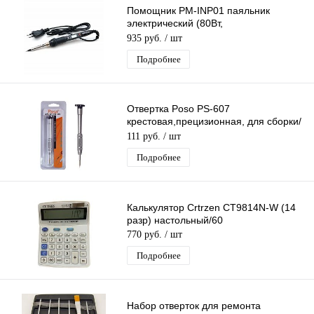
Помощник PM-INP01 паяльник
электрический (80Вт,
терморегулятор)/125
935 руб.
/ шт
Подробнее
Отвертка Poso PS-607
крестовая,прецизионная, для сборки/
разборки телефонов,часов,ноутбуков,
111 руб.
/ шт
гаджетов
Подробнее
Калькулятор Crtrzen CT9814N-W (14
разр) настольный/60
770 руб.
/ шт
Подробнее
Набор отверток для ремонта