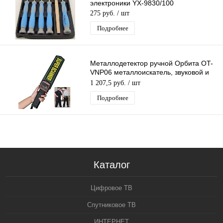
электроники YX-9830/100
275 руб.
/ шт
Подробнее
Металлодетектор ручной Орбита OT-
VNP06 металлоискатель, звуковой и
вибро сигнал, индикатор
1 207,5 руб.
/ шт
Подробнее
Каталог
Цифровое ТВ
Спутниковое ТВ
ИНТЕРНЕТ