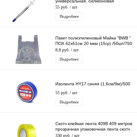
универсальная, силиконовая
55 руб.
/ шт
Подробнее
Пакет полиэтиленовый Майка "BWB "
ПОХ 42х61см 20 мкм (15гр) /50шт/750
шт*меш, 1ШТ.
8,8 руб.
/ шт
Подробнее
Изолента HY17 синяя (1,6см/9м)/500
55 руб.
/ шт
Подробнее
Скотч клейкая лента 409B 409 метров
прозрачная упаковочная лента скотч
55мм х 409м
330 руб.
/ шт