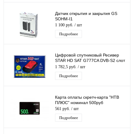
Датчик открытия и закрытия GS
SOHM-I1
1 100 руб.
/ шт
Подробнее
Цифровой спутниковый Ресивер
STAR HD SAT G777CA DVB-S2 слот
для карты, USB поддержка 3G
1 782,5 руб.
/ шт
модема
Подробнее
Карта оплаты скретч-карта "НТВ
ПЛЮС" номинал 500руб
561 руб.
/ шт
Подробнее