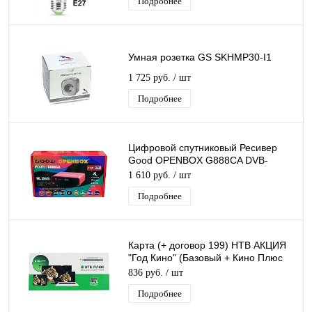
Подробнее
Умная розетка GS SKHMP30-I1
1 725 руб.
/ шт
Подробнее
Цифровой спутниковый Ресивер
Good OPENBOX G888CA DVB-
S2/IPTV/T2MI слот для
1 610 руб.
/ шт
карты,поддержка 3G модема
Подробнее
Карта (+ договор 199) НТВ АКЦИЯ
"Год Кино" (Базовый + Кино Плюс
на 1 год ).
836 руб.
/ шт
Подробнее