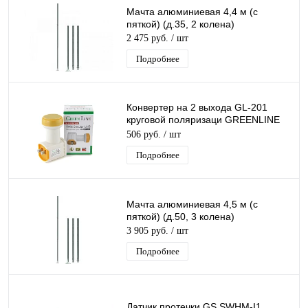
Мачта алюминиевая 4,4 м (с
пяткой) (д.35, 2 колена)
2 475 руб.
/ шт
Подробнее
Конвертер на 2 выхода GL-201
круговой поляризаци GREENLINE
TWIN для Триколор/НТВ-Плюс
506 руб.
/ шт
Подробнее
Мачта алюминиевая 4,5 м (с
пяткой) (д.50, 3 колена)
3 905 руб.
/ шт
Подробнее
Датчик протечки GS SWHM-I1