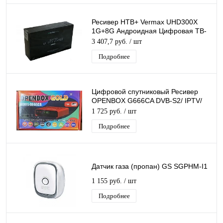
Ресивер НТВ+ Vermax UHD300X
1G+8G Андроидная Цифровая ТВ-
приставка 4К IPTV Smart TV
3 407,7 руб.
/ шт
Подробнее
Цифровой спутниковый Ресивер
OPENBOX G666CA DVB-S2/ IPTV/
T2MI слот для карты, поддержка 3G
1 725 руб.
/ шт
модема
Подробнее
Датчик газа (пропан) GS SGPHM-I1
1 155 руб.
/ шт
Подробнее