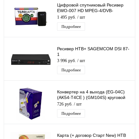
Цифровой спутниковый Ресивер
EWO-007 HD MPEG-4/DVB-
S2/T2MI, поддержка Conax,
1 495 руб.
/ шт
подходит для Телекарты
Подробнее
Ресивер НТВ+ SAGEMCOM DSI 87-
1
3 996 руб.
/ шт
Подробнее
Конвертер на 4 выхода (EG-04C)
(AK54-T4CE ) (GM104S) круговой
поляризации QUAD дляТриколор/
726 руб.
/ шт
НТВ
Подробнее
Карта (+ договор Старт New) НТВ