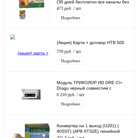
(30 дней бесплатно все каналы без
регистрации + 199руб на балансе)
473 руб.
/ шт
Подробнее
(Акция) Карта + договор НТВ 500
770 руб.
/ шт
Подробнее
Модуль ТРИКОЛОР HD DRE CI+
Dragu черный совместим с
картами: -2251ц -5382
6 210 руб.
/ шт
Подробнее
Конвертер на 1 выход (U201) (
40SST) (AP8-XTS2E) линейной
поляризации универсальный
255,3 руб.
/ шт