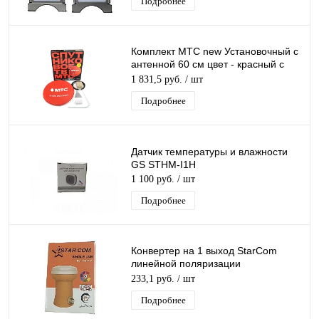
Подробнее
Комплект МТС new Установочный с
антенной 60 см цвет - красный с
кабелем и конвертером
1 831,5 руб.
/ шт
Подробнее
Датчик температуры и влажности
GS STHM-I1H
1 100 руб.
/ шт
Подробнее
Конвертер на 1 выход StarCom
линейной поляризации
универсальный для МТС/
233,1 руб.
/ шт
Телекарта/Триколор 75/НТВ 55
Подробнее