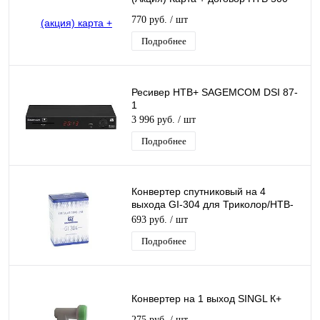
770 руб.
/ шт
Подробнее
Ресивер НТВ+ SAGEMCOM DSI 87-
1
3 996 руб.
/ шт
Подробнее
Конвертер спутниковый на 4
выхода GI-304 для Триколор/НТВ-
Плюс круговой поляризации Galaxy
693 руб.
/ шт
Innovatio
Подробнее
Конвертер на 1 выход SINGL К+
275 руб.
/ шт