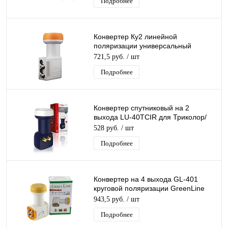
Подробнее
Конвертер Ку2 линейной
поляризации универсальный
Galaxy Innovations Gi-212 Twin 2
721,5 руб.
/ шт
вых Ку2
Подробнее
Конвертер спутниковый на 2
выхода LU-40TCIR для Триколор/
НТВ-Плюс круговой поляризации
528 руб.
/ шт
Lumax
Подробнее
Конвертер на 4 выхода GL-401
круговой поляризации GreenLine
QUAD К+ 4 дляТриколор/НТВ-Плюс
943,5 руб.
/ шт
Подробнее