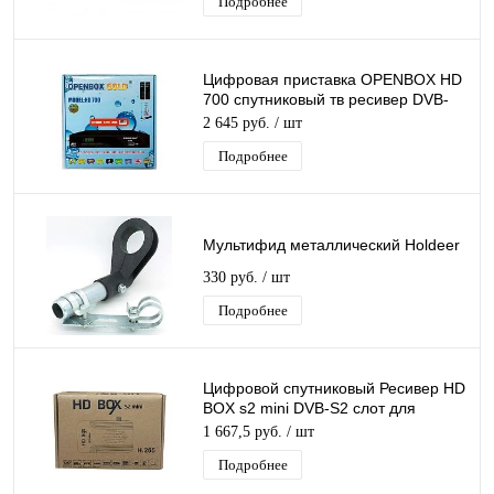
Подробнее
Цифровая приставка OPENBOX HD
700 спутниковый тв ресивер DVB-
S2/ IPTV, T2MI, CA, USB, 3G, GPRS
2 645 руб.
/ шт
Подробнее
Мультифид металлический Holdeer
330 руб.
/ шт
Подробнее
Цифровой спутниковый Ресивер HD
BOX s2 mini DVB-S2 слот для
карты, USB поддержка 3G модема
1 667,5 руб.
/ шт
Подробнее