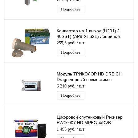
Подробнее
Конвертер на 1 выход (U201) (
40SST) (AP8-XTS2E) линейной
поляризации универсальный
255,3 руб.
/ шт
Подробнее
Модуль ТРИКОЛОР HD DRE CI+
Dragu черный совместим с
картами: -2251ц -5382
6 210 руб.
/ шт
Подробнее
Цифровой спутниковый Ресивер
EWO-007 HD MPEG-4/DVB-
S2/T2MI, поддержка Conax,
1 495 руб.
/ шт
подходит для Телекарты