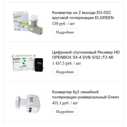
Конвертер на 2 выхода EG-02C
круговой поляризации ELGREEN
TWIN дляТриколор/НТВ-Плюс
539 руб.
/ шт
Подробнее
Цифровой спутниковый Ресивер HD
OPENBOX SX-4 DVB-S/S2 /T2-MI
слот для карты, USB поддержка 3G
1 437,5 руб.
/ шт
модема
Подробнее
Конвертер Ку2 линейной
поляризации универсальный Green
line SR-02 Twin 2 выхода Ку2
455,1 руб.
/ шт
Подробнее