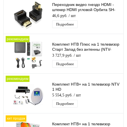
Переходник видео гнездо HDMI -
штекер HDMI угловой Орбита SH-
160/20/2000
46,6 руб.
/ шт
Подробнее
рекомендуем
Комплект НТВ Плюс на 1 телевизор
Старт Запад без антенны (NTV-
PLUS HD J1)
3 727,9 руб.
/ шт
Подробнее
рекомендуем
Комплект НТВ+ на 1 телевизор NTV
1 HD
5 554,5 руб.
/ шт
Подробнее
хит продаж
Комплект НТВ+ на 1 телевизор