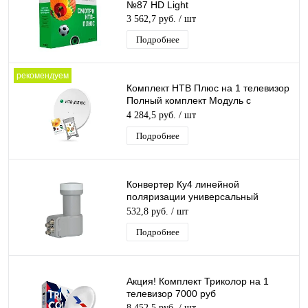
№87 HD Light
3 562,7 руб.
/ шт
Подробнее
рекомендуем
Комплект НТВ Плюс на 1 телевизор
Полный комплект Модуль с
антенной Запад
4 284,5 руб.
/ шт
Подробнее
Конвертер Ку4 линейной
поляризации универсальный
(Eurosky UQP5) (AК54-ХT2E-F) на 4
532,8 руб.
/ шт
вых Ку-4
Подробнее
Акция! Комплект Триколор на 1
телевизор 7000 руб
8 452,5 руб.
/ шт