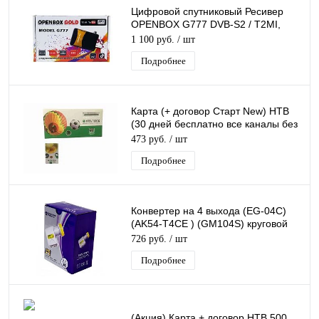
Цифровой спутниковый Ресивер
OPENBOX G777 DVB-S2 / T2MI,
слот для карты, USB поддержка 3G
1 100 руб.
/ шт
модема
Подробнее
Карта (+ договор Старт New) НТВ
(30 дней бесплатно все каналы без
регистрации + 199руб на балансе)
473 руб.
/ шт
Подробнее
Конвертер на 4 выхода (EG-04C)
(AK54-T4CE ) (GM104S) круговой
поляризации QUAD дляТриколор/
726 руб.
/ шт
НТВ
Подробнее
(Акция) Карта + договор НТВ 500