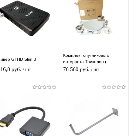
Комплект спутникового
ивер GI HD Slim 3
интернета Триколор (
"Scorpio-i" (AЗССС
116,8 руб.
76 560 руб.
/ шт
/ шт
«SkyEdgeII-c-0,76/Ka) без
кронштейна
Подписаться
Подписаться
Купить в 1
К
Купить в 1
К
ик
сравнению
клик
сравнению
В избранное
В избранное
Недоступно
Недоступно