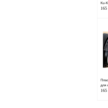
Ku-
165
К
клик
В
Плас
для 
165