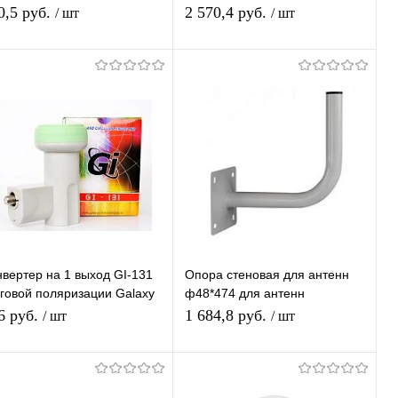
xant
поляризации универсальный
0,5 руб.
2 570,4 руб.
/ шт
/ шт
малошумящий
Подписаться
Подписаться
Купить в 1
К
Купить в 1
К
ик
сравнению
клик
сравнению
В избранное
В избранное
Недоступно
Недоступно
нвертер на 1 выход GI-131
Опора стеновая для антенн
уговой поляризации Galaxy
ф48*474 для антенн
ovations SINGL
спутникового интернета
6 руб.
1 684,8 руб.
/ шт
/ шт
яТриколор/НТВ-Плюс
Подписаться
Подписаться