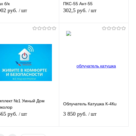
ax б/к
ПКС-55 Ант-55
002 руб.
302,5 руб.
/ шт
/ шт
Подписаться
Подписаться
Купить в 1
К
Купить в 1
К
ик
сравнению
клик
сравнению
В избранное
В избранное
Недоступно
Недоступно
мплект №1 Умный Дом
Облучатель Катушка К-4Кu
иколор
665 руб.
3 850 руб.
/ шт
/ шт
Подписаться
Подписаться