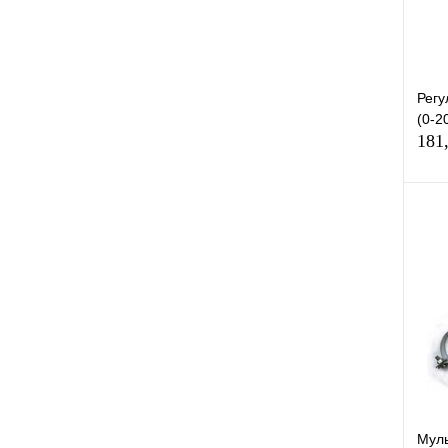
Регу
(0-2
181
К
клик
В
Мул