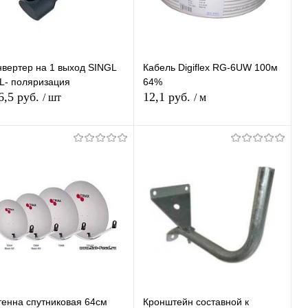
Недоступно
Недоступно
нвертер на 1 выход SINGL
Кабель Digiflex RG-6UW 100м
 L- поляризация
64%
6,5 руб.
12,1 руб.
/ шт
/ м
Подписаться
Подписаться
Купить в 1
К
Купить в 1
К
ик
сравнению
клик
сравнению
В избранное
В избранное
Недоступно
Недоступно
тенна спутниковая 64см
Кронштейн составной к