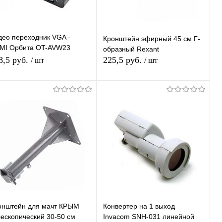
део переходник VGA -
Кронштейн эфирный 45 см Г-
MI Орбита OT-AVW23
образный Rexant
реходник видео штекер
8,5 руб.
225,5 руб.
/ шт
/ шт
MI - гнездо VGA
Подписаться
Подписаться
Купить в 1
К
Купить в 1
К
ик
сравнению
клик
сравнению
В избранное
В избранное
Недоступно
Недоступно
онштейн для мачт КРЫМ
Конвертер на 1 выход
лескопический 30-50 см
Invacom SNH-031 линейной