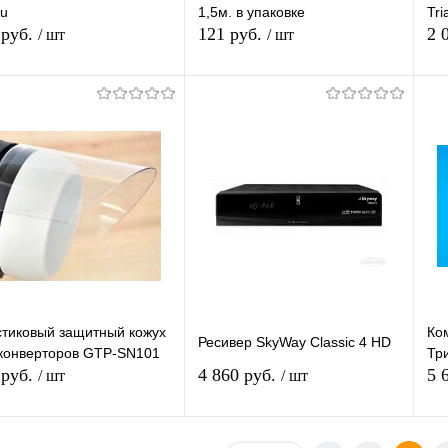
Ku
1,5м. в упаковке
Tri
 руб.
121 руб.
2 
/ шт
/ шт
Подписаться
Подписаться
упить в 1
К
Купить в 1
К
сравнению
клик
сравнению
кл
 избранное
В избранное
Недоступно
Недоступно
тиковый защитный кожух
Ко
Ресивер SkyWay Classic 4 HD
конверторов GTP-SN101
Тр
 руб.
4 860 руб.
5 
/ шт
/ шт
Подписаться
Подписаться