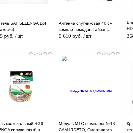
Ви
итель SAT SELENGA 1х4
Антенна спутниковая 40 см
HD
паковке)
компле-чемодан Тайвань
пе
,5 руб.
5 610 руб.
36
/ шт
/ шт
HD
Подписаться
Подписаться
упить в 1
К
Купить в 1
К
сравнению
клик
сравнению
кл
 избранное
В избранное
Недоступно
Недоступно
ль коаксиальный RG6
Модуль МТС (комплект №13
Кр
ENGA силиконовый в
CAM IRDETO, Смарт-карта
те