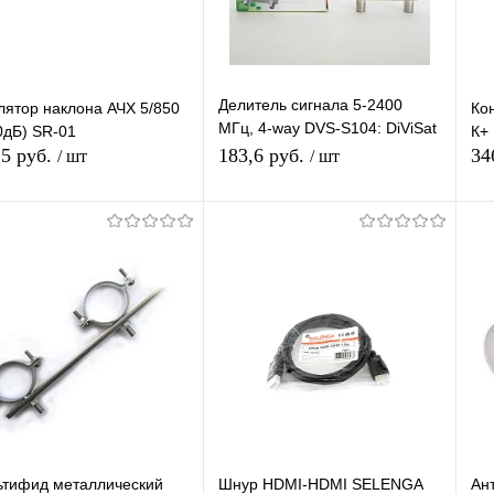
Недоступно
Недоступно
Делитель сигнала 5-2400
лятор наклона АЧХ 5/850
Ко
МГц, 4-way DVS-S104: DiViSat
0дБ) SR-01
К+
(300)
,5 руб.
183,6 руб.
34
/ шт
/ шт
Подписаться
Подписаться
упить в 1
К
Купить в 1
К
сравнению
клик
сравнению
кл
 избранное
В избранное
Недоступно
Недоступно
ьтифид металлический
Шнур HDMI-HDMI SELENGA
Ан