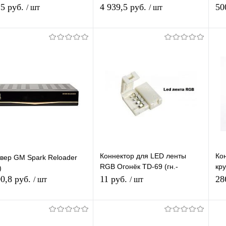
е 10м. с F-разъемами,
CAS IRDETO-31 с услугой
Re
,5 руб.
4 939,5 руб.
50
/ шт
/ шт
 (1.0mm CCS+FOAM
спутникового ТВ на 1 мес
COPPY
Подписаться
Подписаться
упить в 1
К
Купить в 1
К
сравнению
клик
сравнению
кл
 избранное
В избранное
Недоступно
Недоступно
Коннектор для LED ленты
Ко
вер GM Spark Reloader
RGB Огонёк TD-69 (гн.-
кр
)
гн.)/10/10000
Inn
00,8 руб.
11 руб.
28
/ шт
/ шт
дл
Подписаться
Подписаться