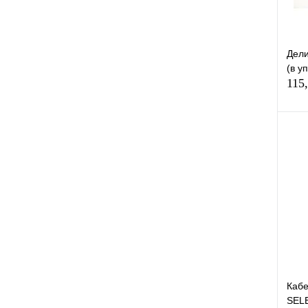
Дел
(в у
115
К
клик
В
Кабе
SEL