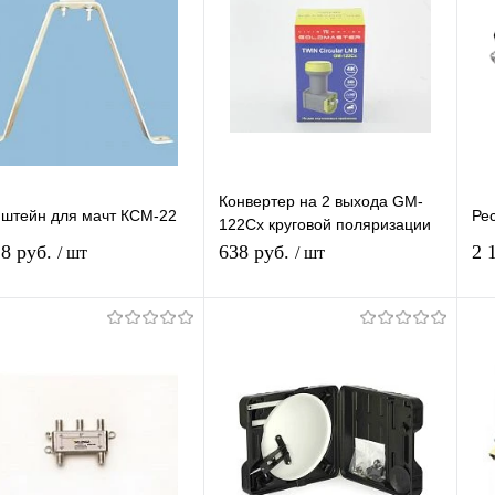
Конвертер на 2 выхода GM-
штейн для мачт КСМ-22
Рес
122Cx круговой поляризации
GoldMaster TWIN для
,8 руб.
638 руб.
2 
/ шт
/ шт
Триколор/НТВ-Плюс
Подписаться
Подписаться
упить в 1
К
Купить в 1
К
сравнению
клик
сравнению
кл
 избранное
В избранное
Недоступно
Недоступно