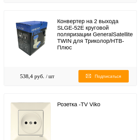
Конвертер на 2 выхода
SLGE-52E круговой
поляризации GeneralSatellite
TWIN для Триколор/НТВ-
Плюс
538,4 руб.
/ шт
Подписаться
Розетка -TV Viko