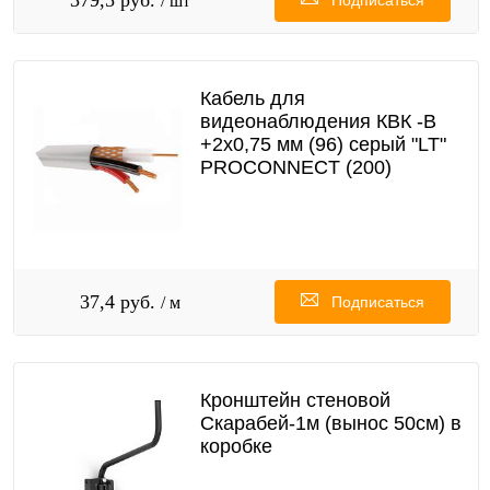
/ шт
Кабель для
видеонаблюдения КВК -В
+2х0,75 мм (96) серый "LT"
PROCONNECT (200)
37,4 руб.
/ м
Подписаться
Кронштейн стеновой
Скарабей-1м (вынос 50см) в
коробке