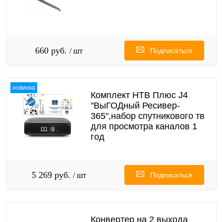
660 руб.
/ шт
Подписаться
новинка
Комплект НТВ Плюс J4
"ВыГОДный Ресивер-
365",набор спутникового тв
для просмотра каналов 1
год
5 269 руб.
/ шт
Подписаться
Конвертер на 2 выхода