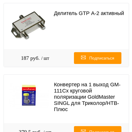
Делитель GTP А-2 активный
187 руб.
/ шт
Подписаться
Конвертер на 1 выход GM-
111Cx круговой
поляризации GoldMaster
SINGL для Триколор/НТВ-
Плюс
379,5 руб.
Подписаться