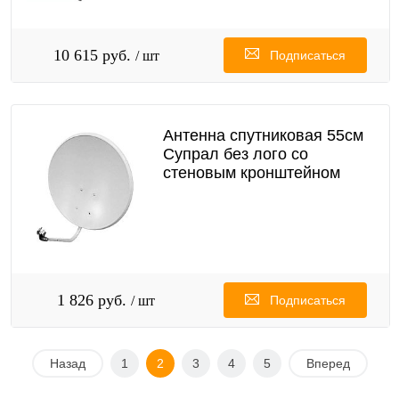
10 615 руб.
/ шт
Подписаться
Антенна спутниковая 55см
Супрал без лого со
стеновым кронштейном
1 826 руб.
/ шт
Подписаться
Назад
1
2
3
4
5
Вперед