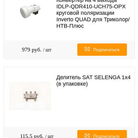
IDLP-QDR410-UCH75-OPX
круговой поляризации
Inverto QUAD для Триколор/
НТВ-Плюс
979 руб.
/ шт
Подписаться
Делитель SAT SELENGA 1х4
(в упаковке)
115,5 руб.
/ шт
Подписаться