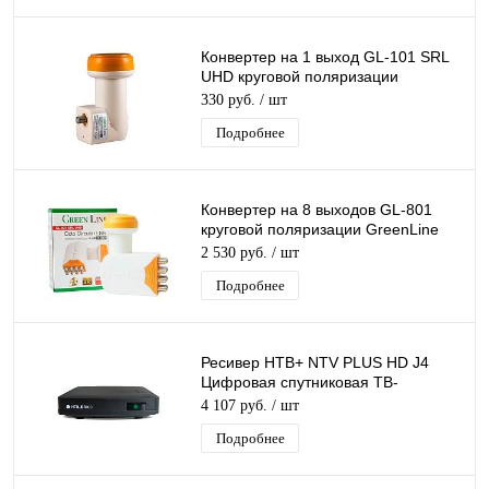
Конвертер на 1 выход GL-101 SRL
UHD круговой поляризации
GreenLine SINGL дляТриколор/
330 руб.
/ шт
НТВ-Плюс
Подробнее
Конвертер на 8 выходов GL-801
круговой поляризации GreenLine
Octo К+ 8 для Триколор/НТВ-Плюс
2 530 руб.
/ шт
Подробнее
Ресивер НТВ+ NTV PLUS HD J4
Цифровая спутниковая ТВ-
приставка для спутникового ТВ
4 107 руб.
/ шт
FullHD медиаплеер
Подробнее