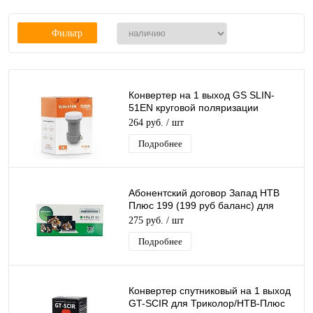
Фильтр
Конвертер на 1 выход GS SLIN-
51EN круговой поляризации
GeneralSatellite SINGL
264 руб.
/ шт
дляТриколор/НТВ-Плюс
Подробнее
Абонентский договор Запад НТВ
Плюс 199 (199 руб баланс) для
бескарточных ресиверов и модулей
275 руб.
/ шт
НТВ
Подробнее
Конвертер спутниковый на 1 выход
GT-SCIR для Триколор/НТВ-Плюс