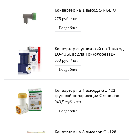
Конвертер на 1 выход SINGL К+
275 руб.
/ шт
Подробнее
Конвертер спутниковый на 1 выход
LU-40SCIR для Триколор/НТВ-
Плюс круговой поляризации Lumax
330 руб.
/ шт
Подробнее
Конвертер на 4 выхода GL-401
круговой поляризации GreenLine
QUAD К+ 4 дляТриколор/НТВ-Плюс
943,5 руб.
/ шт
Подробнее
Конвертер на 8 выходов GI-128