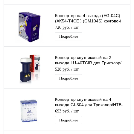
Конвертер на 4 выхода (EG-04C)
(AK54-T4CE ) (GM104S) круговой
поляризации QUAD дляТриколор/
726 руб.
/ шт
НТВ
Подробнее
Конвертер спутниковый на 2
выхода LU-40TCIR для Триколор/
НТВ-Плюс круговой поляризации
528 руб.
/ шт
Lumax
Подробнее
Конвертер спутниковый на 4
выхода GI-304 для Триколор/НТВ-
Плюс круговой поляризации Galaxy
693 руб.
/ шт
Innovatio
Подробнее