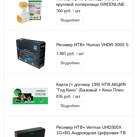
круговой поляризаци GREENLINE
TWIN для Триколор/НТВ-Плюс
506 руб.
/ шт
Подробнее
Ресивер НТВ+ Humax VHDR-3000 S
3 885 руб.
/ шт
Подробнее
Карта (+ договор 199) НТВ АКЦИЯ
"Год Кино" (Базовый + Кино Плюс
на 1 год ).
836 руб.
/ шт
Подробнее
Ресивер НТВ+ Vermax UHD300X
1G+8G Андроидная Цифровая ТВ-