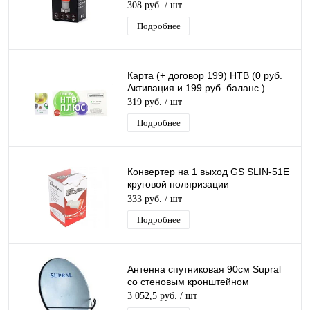
круговой поляризации
308 руб.
/ шт
Подробнее
Карта (+ договор 199) НТВ (0 руб.
Активация и 199 руб. баланс ).
319 руб.
/ шт
Подробнее
Конвертер на 1 выход GS SLIN-51E
круговой поляризации
GeneralSatellite SINGL
333 руб.
/ шт
дляТриколор/НТВ-Плюс
Подробнее
Антенна спутниковая 90см Supral
со стеновым кронштейном
3 052,5 руб.
/ шт