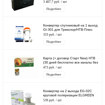
приставка 4К IPTV Smart TV
3 407,7 руб.
/ шт
Подробнее
Конвертер спутниковый на 1 выход
GI-301 для Триколор/НТВ-Плюс
круговой поляризации Galaxy
333 руб.
/ шт
Innovation
Подробнее
Карта (+ договор Старт New) НТВ
(30 дней бесплатно все каналы без
регистрации + 199руб на балансе)
473 руб.
/ шт
Подробнее
Конвертер на 2 выхода EG-02C
круговой поляризации ELGREEN
TWIN дляТриколор/НТВ-Плюс
539 руб.
/ шт