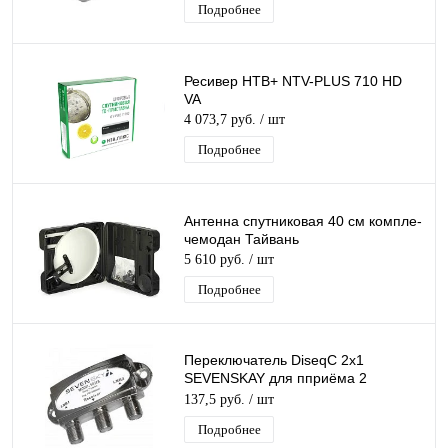
Подробнее
Ресивер НТВ+ NTV-PLUS 710 HD
VA
4 073,7 руб.
/ шт
Подробнее
Антенна спутниковая 40 см компле-
чемодан Тайвань
5 610 руб.
/ шт
Подробнее
Переключатель DiseqC 2х1
SEVENSKAY для пприёма 2
спутников одним ресивером
137,5 руб.
/ шт
(цифровой приставкой)
Подробнее