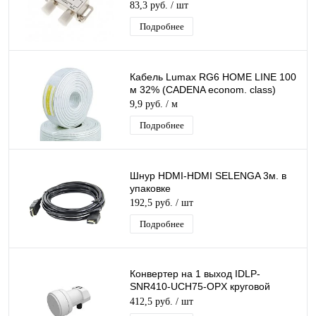
83,3 руб.
/ шт
Подробнее
Кабель Lumax RG6 HOME LINE 100
м 32% (CADENA econom. class)
9,9 руб.
/ м
Подробнее
Шнур HDMI-HDMI SELENGA 3м. в
упаковке
192,5 руб.
/ шт
Подробнее
Конвертер на 1 выход IDLP-
SNR410-UCH75-OPX круговой
поляризации Inverto SINGL для
412,5 руб.
/ шт
Триколор/ НТВ-Плюс