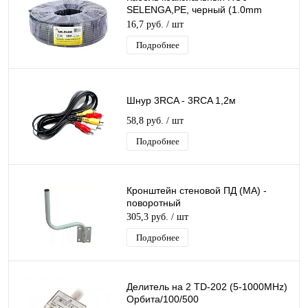
SELENGA,PE, черный (1.0mm
CCS+FOAM PE+AL-
16,7 руб.
/ шт
FOIL+48X0.12mm AL+6.6mm)
Подробнее
Шнур 3RCA - 3RCA 1,2м
58,8 руб.
/ шт
Подробнее
Кронштейн стеновой ПД (МА) -
поворотный
305,3 руб.
/ шт
Подробнее
Делитель на 2 TD-202 (5-1000MHz)
Орбита/100/500