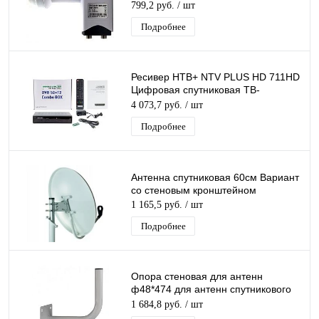
GeneralSatellite TWIN дляТриколор/
799,2 руб.
/ шт
НТВ-Плюс
Подробнее
Ресивер НТВ+ NTV PLUS HD 711HD
Цифровая спутниковая ТВ-
приставка, DVB-T2 тюнер, FullHD
4 073,7 руб.
/ шт
медиаплеер
Подробнее
Антенна спутниковая 60см Вариант
со стеновым кронштейном
1 165,5 руб.
/ шт
Подробнее
Опора стеновая для антенн
ф48*474 для антенн спутникового
интернета
1 684,8 руб.
/ шт