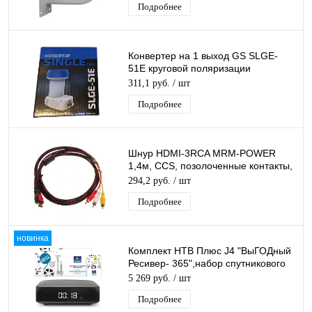
Подробнее
Конвертер на 1 выход GS SLGE-
51E круговой поляризации
GeneralSatellite SINGL для
311,1 руб.
/ шт
Триколор/НТВ-Плюс
Подробнее
Шнур HDMI-3RCA MRM-POWER
1,4м, CCS, позолоченные контакты,
1 фильтр, в оплётке
294,2 руб.
/ шт
Подробнее
новинка
Комплект НТВ Плюс J4 "ВыГОДный
Ресивер- 365",набор спутникового
тв для просмотра каналов 1 год
5 269 руб.
/ шт
Подробнее