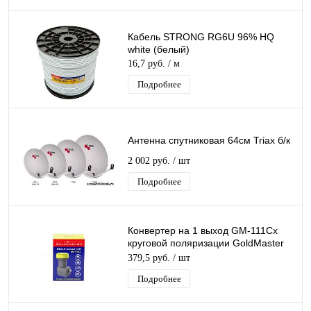
Кабель STRONG RG6U 96% HQ
white (белый)
16,7 руб.
/ м
Подробнее
Антенна спутниковая 64см Triax б/к
2 002 руб.
/ шт
Подробнее
Конвертер на 1 выход GM-111Cx
круговой поляризации GoldMaster
SINGL для Триколор/НТВ-Плюс
379,5 руб.
/ шт
Подробнее