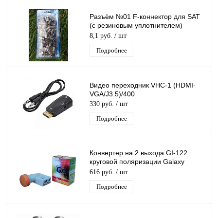
Разъём №01 F-коннектор для SAT
(с резиновым уплотнителем)
Run&Teng (блистер 100 шт)
8,1 руб.
/ шт
Подробнее
Видео переходник VHC-1 (HDMI-
VGA/J3.5)/400
330 руб.
/ шт
Подробнее
Конвертер на 2 выхода GI-122
круговой поляризации Galaxy
Innovations TWIN для Триколор/
616 руб.
/ шт
НТВ-Плюс
Подробнее