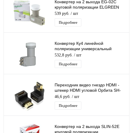
Конвертер на 2 выхода EG-02C
круговой поляризации ELGREEN
TWIN дляТриколор/НТВ-Плюс
539 руб.
/ шт
Подробнее
Конвертер Ку4 линейной
поляризации универсальный
(Eurosky UQP5) (AК54-ХT2E-F) на 4
532,8 руб.
/ шт
вых Ку-4
Подробнее
Переходник видео гнездо HDMI -
штекер HDMI угловой Орбита SH-
160/20/2000
46,6 руб.
/ шт
Подробнее
Конвертер на 2 выхода SLIN-52E
круговой поляризации