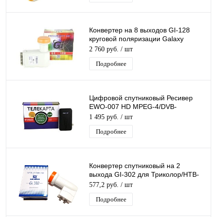
Конвертер на 8 выходов GI-128
круговой поляризации Galaxy
Innovations К+ 8 дляТриколор/НТВ-
2 760 руб.
/ шт
Плюс
Подробнее
Цифровой спутниковый Ресивер
EWO-007 HD MPEG-4/DVB-
S2/T2MI, поддержка Conax,
1 495 руб.
/ шт
подходит для Телекарты
Подробнее
Конвертер спутниковый на 2
выхода GI-302 для Триколор/НТВ-
Плюс круговой поляризации Galaxy
577,2 руб.
/ шт
Innovatio
Подробнее