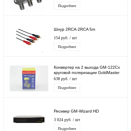
(цифровой приставкой)
Подробнее
Шнур 2RCA-2RCA 5m
154 руб.
/ шт
Подробнее
Конвертер на 2 выхода GM-122Cx
круговой поляризации GoldMaster
TWIN для Триколор/НТВ-Плюс
638 руб.
/ шт
Подробнее
Ресивер GM-Wizard HD
3 024 руб.
/ шт
Подробнее