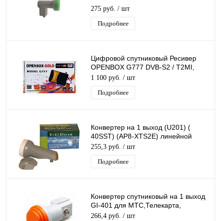
275 руб.
/ шт
Подробнее
Цифровой спутниковый Ресивер
OPENBOX G777 DVB-S2 / T2MI,
слот для карты, USB поддержка 3G
1 100 руб.
/ шт
модема
Подробнее
Конвертер на 1 выход (U201) (
40SST) (AP8-XTS2E) линейной
поляризации универсальный
255,3 руб.
/ шт
Подробнее
Конвертер спутниковый на 1 выход
GI-401 для МТС,Телекарта,
линейной поляризации Galaxy
266,4 руб.
/ шт