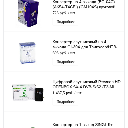
Конвертер на 4 выхода (EG-04C)
(AK54-T4CE ) (GM104S) круговой
поляризации QUAD дляТриколор/
726 руб.
/ шт
НТВ
Подробнее
Конвертер спутниковый на 4
выхода GI-304 для Триколор/НТВ-
Плюс круговой поляризации Galaxy
693 руб.
/ шт
Innovatio
Подробнее
Цифровой спутниковый Ресивер HD
OPENBOX SX-4 DVB-S/S2 /T2-MI
слот для карты, USB поддержка 3G
1 437,5 руб.
/ шт
модема
Подробнее
Конвертер на 1 выход SINGL К+