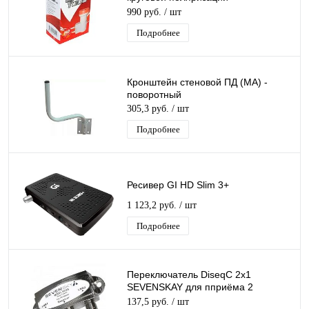
GeneralSatellite TWIN дляТриколор/
990 руб.
/ шт
НТВ-Плюс
Подробнее
Кронштейн стеновой ПД (МА) -
поворотный
305,3 руб.
/ шт
Подробнее
Ресивер GI HD Slim 3+
1 123,2 руб.
/ шт
Подробнее
Переключатель DiseqC 2х1
SEVENSKAY для пприёма 2
спутников одним ресивером
137,5 руб.
/ шт