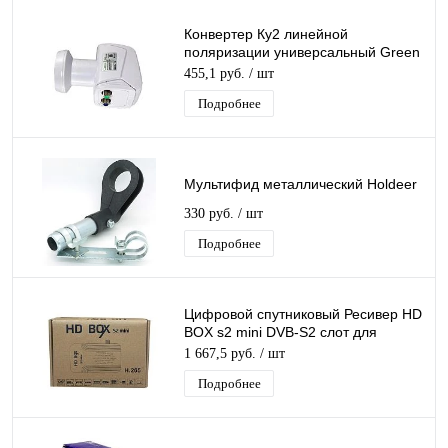
Конвертер Ку2 линейной
поляризации универсальный Green
line SR-02 Twin 2 выхода Ку2
455,1 руб.
/ шт
Подробнее
Мультифид металлический Holdeer
330 руб.
/ шт
Подробнее
Цифровой спутниковый Ресивер HD
BOX s2 mini DVB-S2 слот для
карты, USB поддержка 3G модема
1 667,5 руб.
/ шт
Подробнее