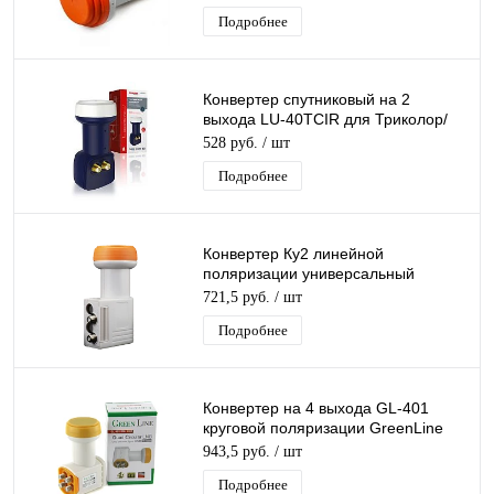
Innovations
Подробнее
Конвертер спутниковый на 2
выхода LU-40TCIR для Триколор/
НТВ-Плюс круговой поляризации
528 руб.
/ шт
Lumax
Подробнее
Конвертер Ку2 линейной
поляризации универсальный
Galaxy Innovations Gi-212 Twin 2
721,5 руб.
/ шт
вых Ку2
Подробнее
Конвертер на 4 выхода GL-401
круговой поляризации GreenLine
QUAD К+ 4 дляТриколор/НТВ-Плюс
943,5 руб.
/ шт
Подробнее