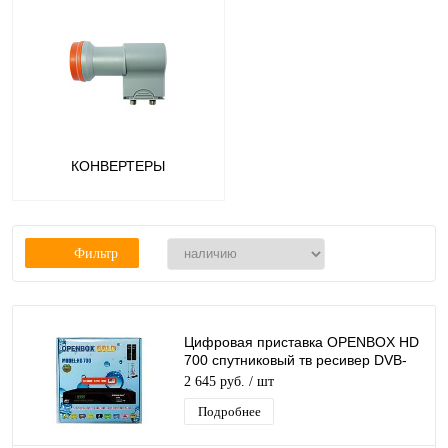
КОНВЕРТЕРЫ
Фильтр
Цифровая приставка OPENBOX HD
700 спутниковый тв ресивер DVB-
S2/ IPTV, T2MI, CA, USB, 3G, GPRS
2 645 руб.
/ шт
Подробнее