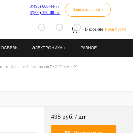
8(495) 008-44-77
Заказать звонок
8(800) 350-08-07
0
0
0
пока пусто
В корзине
ИОСВЯЗЬ
ЭЛЕКТРОНИКА +
РАЗНОЕ
•
нн
Кронштейн составной ПКС-90 к Ант-90
495 руб.
/ шт