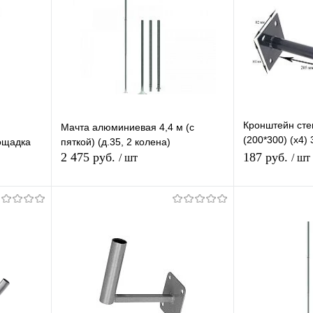
Кронштейн сте
Мачта алюминиевая 4,4 м (с
(200*300) (х4)
лощадка
пяткой) (д.35, 2 колена)
площадка
2 475 руб.
187 руб.
/ шт
/ шт
В корзину
равнению
Купить в 1 клик
К сравнению
Купить в 1 
аличии
В избранное
В наличии
В избранное