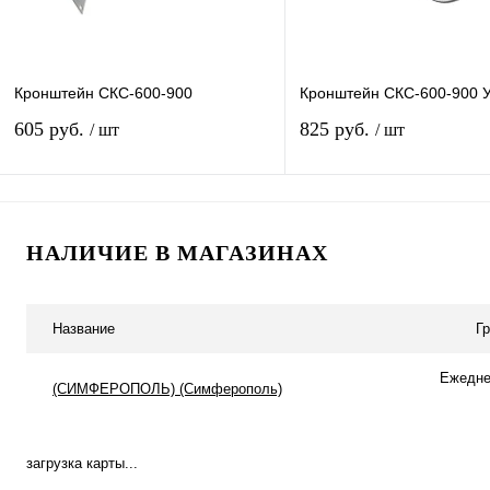
Кронштейн СКС-600-900
Кронштейн СКС-600-900 
605 руб.
825 руб.
/ шт
/ шт
В корзину
В корзину
НАЛИЧИЕ В МАГАЗИНАХ
Купить в 1 клик
К сравнению
Купить в 1 клик
К с
В избранное
В наличии
В избранное
В н
Название
Г
Ежеднев
(СИМФЕРОПОЛЬ) (Симферополь)
загрузка карты...