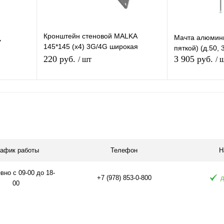
Кронштейн стеновой MALKA
Мачта алюмини
У
145*145 (х4) 3G/4G широкая
пяткой) (д.50, 
площадка
220 руб.
3 905 руб.
/ шт
/ 
В корзину
равнению
Купить в 1 клик
К сравнению
Купить в 1 
аличии
В избранное
В наличии
В избранное
рафик работы
Телефон
Н
но с 09-00 до 18-
+7 (978) 853-0-800
д
00