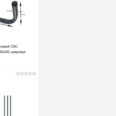
новой СКС
 3G/4G широкая
В корзину
клик
К сравнению
В наличии