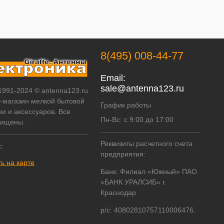
8(495) 008-44-77
Email:
sale@antenna123.ru
 1991-2024 © antenna123.ru
т-магазин мелкой бытовой
График работы
ки и аксессуаров. Все
Пн-Вс: с 9:00 до 17:00
щищены.
Реквизиты расчетного счета
:
предприятия:
ь на карте
Банк: Филиал «Южный» ПАО
«БАНК УРАЛСИБ» г.
Краснодар
р/с: 40802810757110006476.