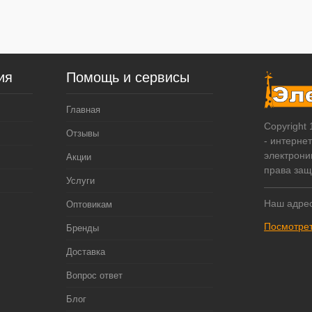
ия
Помощь и сервисы
Главная
Copyright
Отзывы
- интерне
электрони
Акции
права за
Услуги
Наш адрес
Оптовикам
Посмотрет
Бренды
Доставка
Вопрос ответ
Блог