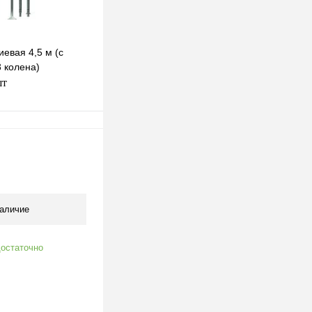
евая 4,5 м (с
3 колена)
шт
В корзину
клик
К сравнению
В наличии
аличие
остаточно