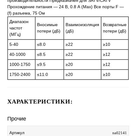
производительности Предназначен для SATV/CATV
Прохождение питания — 24 В, 0.8 А (Max) Все порты F —
(f) разъема, 75 Ом
Диапазон
Вносимые
Взаимоизоляция
Возвратные
частот
потери (дБ)
(дБ)
потери (дБ)
(МГц)
5-40
≤8.0
≥22
≥10
40-1000
≤8.5
≥22
≥12
1000-1750
≤9.5
≥20
≥12
1750-2400
≤11.0
≥20
≥10
ХАРАКТЕРИСТИКИ:
Прочие
Артикул
na02141