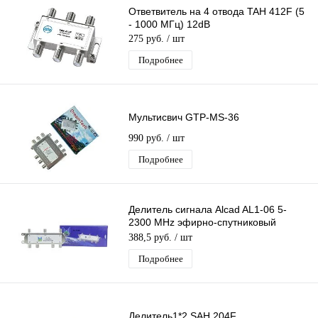
Ответвитель на 4 отвода TAH 412F (5
- 1000 МГц) 12dB
275 руб.
/ шт
Подробнее
Мультисвич GTP-MS-36
990 руб.
/ шт
Подробнее
Делитель сигнала Alcad AL1-06 5-
2300 MHz эфирно-спутниковый
делитель сигнала тв на 6 F-выходов
388,5 руб.
/ шт
Подробнее
Делитель1*2 SAH 204F