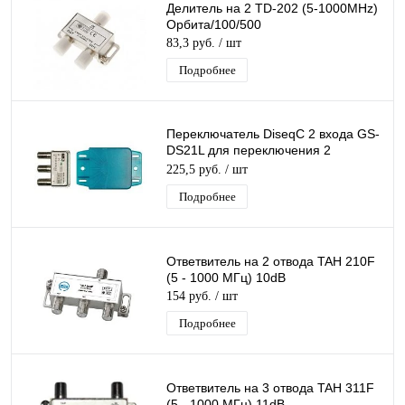
Делитель на 2 TD-202 (5-1000MHz)
Орбита/100/500
83,3 руб.
/ шт
Подробнее
Переключатель DiseqC 2 входа GS-
DS21L для переключения 2
конвертеров одним ресивером
225,5 руб.
/ шт
(приставкой)
Подробнее
Ответвитель на 2 отвода TAH 210F
(5 - 1000 МГц) 10dB
154 руб.
/ шт
Подробнее
Ответвитель на 3 отвода TAH 311F
(5 - 1000 МГц) 11dB