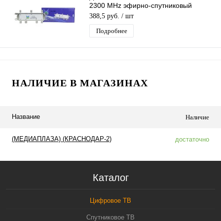
2300 MHz эфирно-спутниковый
делитель сигнала тв на 6 F-выходов
388,5 руб.
/ шт
Подробнее
НАЛИЧИЕ В МАГАЗИНАХ
Название
Наличие
(МЕДИАПЛАЗА) (КРАСНОДАР-2)
достаточно
Каталог
Цифровое ТВ
Спутниковое ТВ