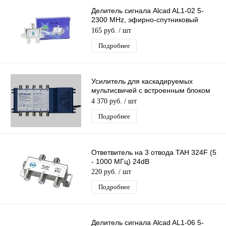
Делитель сигнала Alcad AL1-02 5-
2300 MHz, эфирно-спутниковый
делитель сигнала тв на 2 F-выхода
165 руб.
/ шт
Подробнее
Усилитель для каскадируемых
мультисвичей c встроенным блоком
питанияSpaun SBK -5501
4 370 руб.
/ шт
Подробнее
Ответвитель на 3 отвода TAH 324F (5
- 1000 МГц) 24dB
220 руб.
/ шт
Подробнее
Делитель сигнала Alcad AL1-06 5-