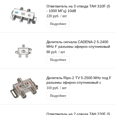
Ответвитель на 3 отвода TAH 310F (5
- 1000 МГц) 10dB
220 руб.
/ шт
Подробнее
Делитель сигнала CADENA-2 5-2400
MHz F разъемы эфирно-спутниковый
без прохода питания 1 вх 2 вых
88 руб.
/ шт
Подробнее
Делитель Ripo-2 TV 5-2500 MHz под F
разъемы эфирно-спутниковый с
проходом питания 1 вход 2 выхода
110 руб.
/ шт
Подробнее
Ответвитель на 2 отвода TAH 220F (5