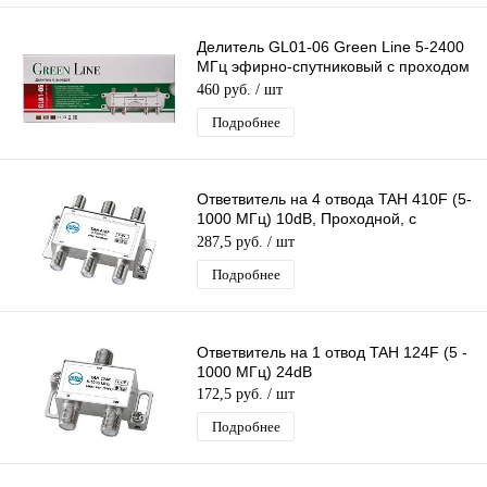
Делитель GL01-06 Green Line 5-2400
МГц эфирно-спутниковый с проходом
питания 1х6
460 руб.
/ шт
Подробнее
Ответвитель на 4 отвода TAH 410F (5-
1000 МГц) 10dB, Проходной, с
ответвлением на 4 выхода по 10 дБ
287,5 руб.
/ шт
Подробнее
Ответвитель на 1 отвод TAH 124F (5 -
1000 МГц) 24dB
172,5 руб.
/ шт
Подробнее