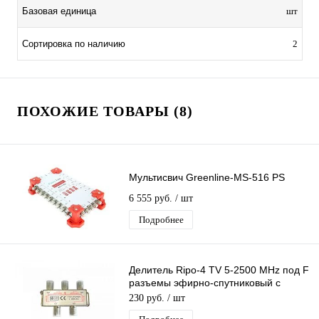
Базовая единица
шт
Сортировка по наличию
2
ПОХОЖИЕ ТОВАРЫ (8)
Мультисвич Greenline-MS-516 PS
6 555 руб.
/ шт
Подробнее
Делитель Ripo-4 TV 5-2500 MHz под F
разъемы эфирно-спутниковый с
проходом питания 1 вход 4 выхода
230 руб.
/ шт