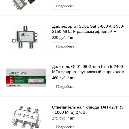
Подробнее
Диплексор GI SD01 Sat 5-860 Ant 950-
2150 MHz, F разъемы эфирный +
спутниковый с проходом питания 2х1
220 руб.
/ шт
Подробнее
Делитель GL01-06 Green Line 5-2400
МГц эфирно-спутниковый с проходом
питания 1х6
460 руб.
/ шт
Подробнее
Ответвитель на 4 отвода TAH 427F (5
- 1000 МГц) 27dB
275 руб.
/ шт
Подробнее