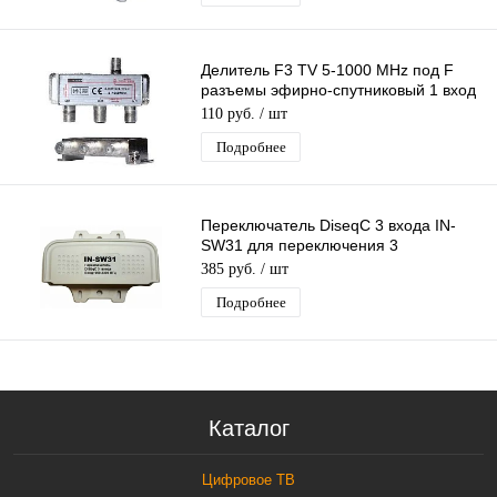
Делитель F3 TV 5-1000 MHz под F
разъемы эфирно-спутниковый 1 вход
3 выхода
110 руб.
/ шт
Подробнее
Переключатель DiseqC 3 входа IN-
SW31 для переключения 3
конвертеров одним ресивером
385 руб.
/ шт
(приставкой)
Подробнее
Каталог
Цифровое ТВ