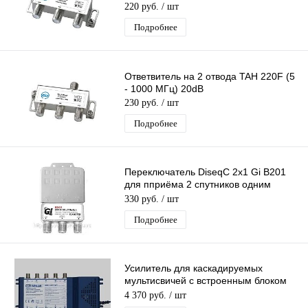
220 руб.
/ шт
Подробнее
Ответвитель на 2 отвода TAH 220F (5
- 1000 МГц) 20dB
230 руб.
/ шт
Подробнее
Переключатель DiseqC 2х1 Gi B201
для пприёма 2 спутников одним
ресивером (приставкой )с кожухом
330 руб.
/ шт
Подробнее
Усилитель для каскадируемых
мультисвичей c встроенным блоком
питанияSpaun SBK -5501
4 370 руб.
/ шт