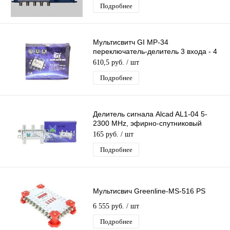
Подробнее
Мультисвитч GI MP-34
переключатель-делитель 3 входа - 4
выходов
610,5 руб.
/ шт
Подробнее
Делитель сигнала Alcad AL1-04 5-
2300 MHz, эфирно-спутниковый
делитель сигнала тв на 4 F-выхода
165 руб.
/ шт
Подробнее
Мультисвич Greenline-MS-516 PS
6 555 руб.
/ шт
Подробнее