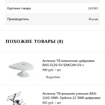
Картинки товара
245365
Производитель
Россия
ПОХОЖИЕ ТОВАРЫ (8)
Антенна ТВ комнатная цифровая
BAS-5126-5V БАКСАН-5V с
усилителем эфирная для DVB-T2
990 руб.
/ шт
телевидения Рэмо
Подробнее
Антенна ТВ внешняя уличная BAS-
1162-SWA, Орбита-12 SWA цифровая
эфирная для DVB-T2 ТВ
605 руб.
/ шт