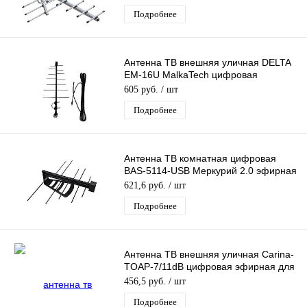
Подробнее
Антенна ТВ внешняя уличная DELTA
EM-16U MalkaTech цифровая
эфирная для DVB-T2 ТВ наружная
605 руб.
/ шт
Подробнее
Антенна ТВ комнатная цифровая
BAS-5114-USB Меркурий 2.0 эфирная
для DVB-T2 телевидения
621,6 руб.
/ шт
Подробнее
Антенна ТВ внешняя уличная Carina-
TOAP-7/11dB цифровая эфирная для
DVB-T2 ТВ наружная WORLD VISION
456,5 руб.
/ шт
Подробнее