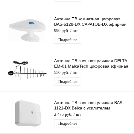
Антенна ТВ комнатная цифровая
BAS-5128-DX САРАТОВ-DX эфирная
для DVB-T2 телевидения Рэмо
990 руб.
/ шт
Подробнее
Антенна ТВ внешняя уличная DELTA
EM-01 MalkaTech цифровая эфирная
для DVB-T2 ТВ наружная
550 руб.
/ шт
Подробнее
Антенна ТВ внешняя уличная BAS-
1121-DX Belka с усилителем
цифровая эфирная для DVB-T2 ТВ
2 475 руб.
/ шт
наружная
Подробнее