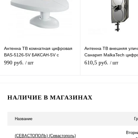
В избранное
В наличии
В избранное
В н
Антенна ТВ комнатная цифровая
Антенна ТВ внешняя ули
BAS-5126-5V БАКСАН-5V с
Санарип MalkaTech цифр
усилителем эфирная для DVB-T2
эфирная для DVB-T2 ТВ 
990 руб.
610,5 руб.
/ шт
/ шт
телевидения Рэмо
В корзину
В корзину
НАЛИЧИЕ В МАГАЗИНАХ
Купить в 1 клик
К сравнению
Купить в 1 клик
К с
В избранное
В наличии
В избранное
В н
Название
Г
Вторн
(СЕВАСТОПОЛЬ) (Севастополь)