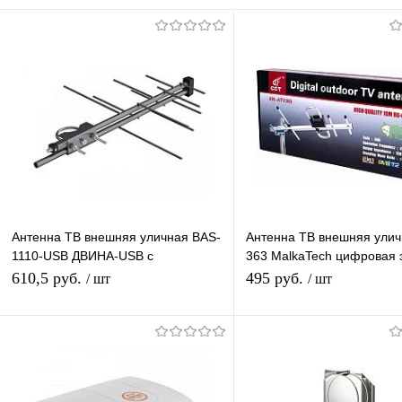
Антенна ТВ внешняя уличная BAS-
Антенна ТВ внешняя улич
1110-USB ДВИНА-USB с
363 MalkaTech цифровая
усилителем цифровая эфирная
для DVB-T2 ТВ наружная
610,5 руб.
495 руб.
/ шт
/ шт
для DVB-T2 Рэмо
В корзину
В корзину
Купить в 1 клик
К сравнению
Купить в 1 клик
К с