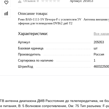
Отзывов: 0
Артикул:
205053
Описание товара:
Рэмо BAS-1111-5V Печора-F с усилителем 5V Антенна внешняя 
эфирная для телевидения DVBt2 двб Т2
Характеристики:
Все хара
Артикул
205053
Базовая единица
шт
Производитель
Россия
Сортировка по наличию
1
ШтрихКод
460322500
В антенна диапазона ДМВ Расстояние до телепередатчика, не бол
е питания, В: 5 Волновое сопротивление, Ом: 75 Тип разъема: F-р