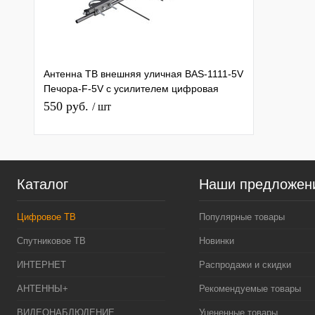
Антенна ТВ внешняя уличная BAS-1111-5V
Печора-F-5V с усилителем цифровая
эфирная для DVB-T2 Рэмо
550 руб.
/ шт
Каталог
Наши предложен
Цифровое ТВ
Популярные товары
Спутниковое ТВ
Новинки
ИНТЕРНЕТ
Распродажи и скидки
АНТЕННЫ+
Рекомендуемые товары
ВИДЕОНАБЛЮДЕНИЕ
Уцененные товары