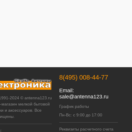
8(495) 008-44-77
Email:
sale@antenna123.ru
 1991-2024 © antenna123.ru
т-магазин мелкой бытовой
График работы
ки и аксессуаров. Все
Пн-Вс: с 9:00 до 17:00
щищены.
Реквизиты расчетного счета
: