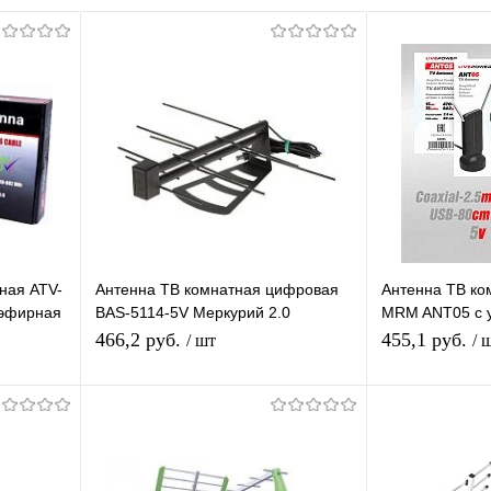
ная ATV-
Антенна ТВ комнатная цифровая
Антенна ТВ ко
 эфирная
BAS-5114-5V Меркурий 2.0
MRM ANT05 с 
эфирная для DVB-T2 телевидения
эфирная для D
466,2 руб.
455,1 руб.
/ шт
/ 
В корзину
равнению
Купить в 1 клик
К сравнению
Купить в 1 