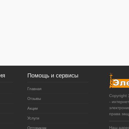
ия
Помощь и сервисы
Главная
Copyright
Отзывы
- интерне
электрони
Акции
права за
Услуги
Наш адрес
Оптовикам