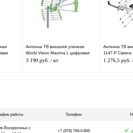
аличии
В избранное
В наличии
В избранное
чная
Антенна ТВ внешняя уличная
Антенна ТВ вн
овая
World Vision Maxima L цифровая
1147-Р Свияга
наружная
эфирная для DVB-T2 ТВ наружная
для DVB-T2 те
3 190 руб.
1 276,5 руб.
/ шт
Рэмо
Подписаться
равнению
Купить в 1 клик
К сравнению
Купить в 1 
аличии
В избранное
Под заказ
В избранное
рафик работы
Телефон
Н
ик-Воскресенье с
+7 (978) 769-0-800
д