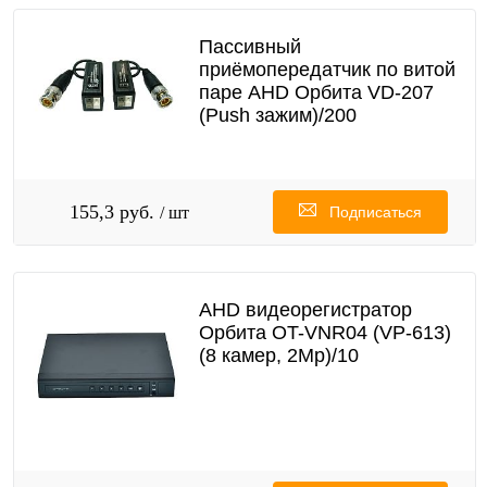
Пассивный
приёмопередатчик по витой
паре AHD Орбита VD-207
(Push зажим)/200
155,3 руб.
/ шт
Подписаться
AHD видеорегистратор
Орбита OT-VNR04 (VP-613)
(8 камер, 2Мр)/10