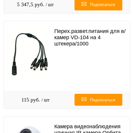
5 347,5 руб.
/ шт
Подписаться
Перех.развет.питания для в/
камер VD-104 на 4
штекера/1000
115 руб.
/ шт
Подписаться
Камера видеонаблюдения
уличная IP-камера Орбита