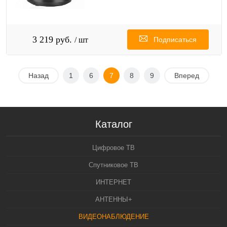
3 219 руб.
/ шт
Подписаться
Назад
1
6
7
8
9
Вперед
Каталог
Цифровое ТВ
Спутниковое ТВ
ИНТЕРНЕТ
АНТЕННЫ+
ВИДЕОНАБЛЮДЕНИЕ