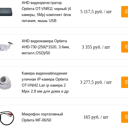
AHD видеорегистратор
Орбита OT-VNR11 черный (4
5 117,5 руб.
/ шт
камеры, 5Мр) комплект блок
питания, мышь USB
AHD видеокамера Орбита
3 355 руб.
/ шт
AHD-730 (2592*1520, 3.6мм,
металл,OSD)/50
Камера видеонаблюдения
уличная IP-камера Орбита
3 277,5 руб.
/ шт
OT-VNI42 Lan ip камера 2
Mpix 2,8 мм для дома и др
Микрофон портативный
165 руб.
/ шт
Орбита MF-06/50