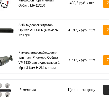
Микрофон портативный
408,3 руб.
/ шт
Орбита MF-11/200
AHD видеорегистратор
4 197,5 руб.
/ шт
Орбита AHD-406 (4 камеры,
720Р)/10
Камера видеонаблюдения
уличная IP-камера Орбита
3 737,5 руб.
/ шт
VP-5130 Lan видеокамера 1
Mpix 3,6мм H.264 металл
Цена по запросу
IP комплект