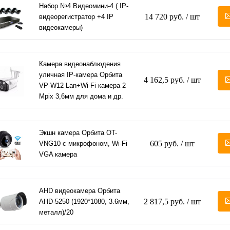
Набор №4 Видеомини-4 ( IP-
14 720 руб.
/ шт
видеорегистратор +4 IP
видеокамеры)
Камера видеонаблюдения
уличная IP-камера Орбита
4 162,5 руб.
/ шт
VP-W12 Lan+Wi-Fi камера 2
Mpix 3,6мм для дома и др.
Экшн камера Орбита OT-
605 руб.
/ шт
VNG10 с микрофоном, Wi-Fi
VGA камера
AHD видеокамера Орбита
2 817,5 руб.
/ шт
AHD-5250 (1920*1080, 3.6мм,
металл)/20