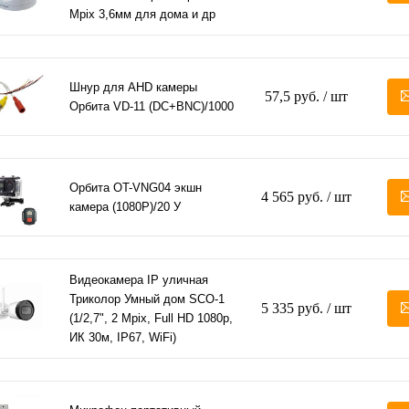
Mpix 3,6мм для дома и др
Шнур для AHD камеры
57,5 руб.
/ шт
Орбита VD-11 (DC+BNC)/1000
Орбита OT-VNG04 экшн
4 565 руб.
/ шт
камера (1080P)/20 У
Видеокамера IP уличная
Триколор Умный дом SCO-1
5 335 руб.
/ шт
(1/2,7", 2 Mpix, Full HD 1080p,
ИК 30м, IP67, WiFi)