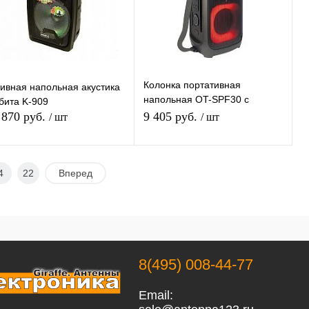
В избранное
В наличии
В избранное
В наличии
Колонка портативная
тивная напольная акустика
напольная OT-SPF30 с
бита K-909
BLUETOOTH беспроводная
 870 руб.
9 405 руб.
/ шт
/ шт
(TF, USB, FM, AUX)
В корзину
В корзину
4
22
Вперед
Купить в 1
К
Купить в 1
К
ик
сравнению
клик
сравнению
В избранное
В наличии
В избранное
В наличии
8(495) 008-44-77
Email: