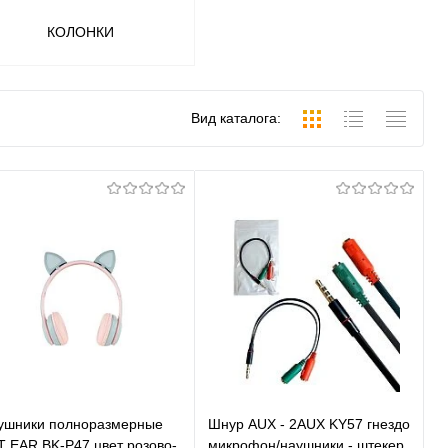
КОЛОНКИ
Вид каталога:
ушники полноразмерные
Шнур AUX - 2AUX KY57 гнездо
T EAR BK-P47 цвет розово-
микрофон/наушники - штекер