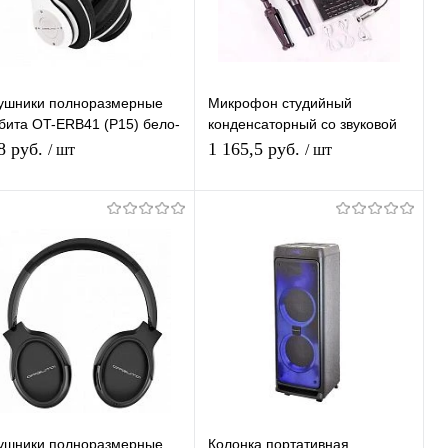
ушники полноразмерные
Микрофон студийный
бита OT-ERB41 (P15) бело-
конденсаторный со звуковой
ные - гарнитура (bluetooth,
картой V8, настольной
8 руб.
1 165,5 руб.
/ шт
/ шт
, TF, AUX)
треногой, комплектация MF51
В корзину
В корзину
Купить в 1
К
Купить в 1
К
ик
сравнению
клик
сравнению
В избранное
В наличии
В избранное
В наличии
ушники полноразмерные
Колонка портативная