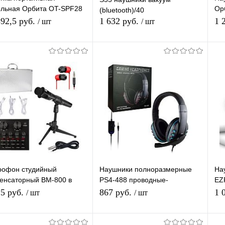
ольная Орбита OT-SPF28
Ор
(bluetooth)/40
UETOOTH (TF, AUX, USB,
чер
592,5 руб.
1 632 руб.
1 
/ шт
/ шт
FM
В корзину
В корзину
упить в 1
К
Купить в 1
К
сравнению
клик
сравнению
кл
 избранное
В наличии
В избранное
В наличии
рофон студийный
Наушники полноразмерные
На
енсаторный BM-800 в
PS4-488 проводные-
EZ
иниевом кейсе,со
гарнитура (микрофон, кабель
пр
15 руб.
867 руб.
1 
/ шт
/ шт
овой картой
1,2м,штекер AUX) черно-
(м
омплектация MF58
голубые
3,