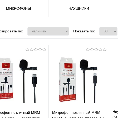
МИКРОФОНЫ
НАУШНИКИ
ртировать по:
Показать по:
На
рофон петличный MRM
Микрофон петличный MRM
CA
1 (Type-C), проводной
CQ021 (Lightning), проводной