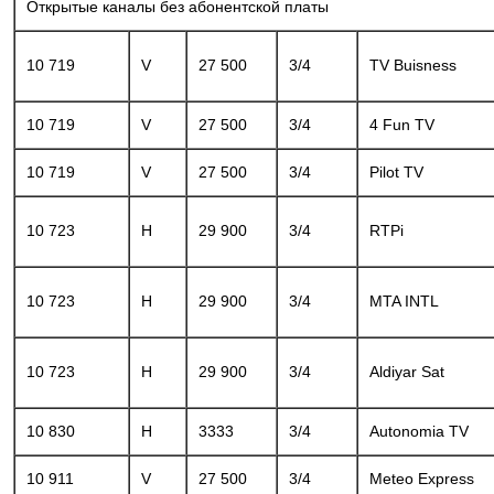
Открытые каналы без абонентской платы
10 719
V
27 500
3/4
TV Buisness
10 719
V
27 500
3/4
4 Fun TV
10 719
V
27 500
3/4
Pilot TV
10 723
H
29 900
3/4
RTPi
10 723
H
29 900
3/4
MTA INTL
10 723
H
29 900
3/4
Aldiyar Sat
10 830
H
3333
3/4
Autonomia TV
10 911
V
27 500
3/4
Meteo Express