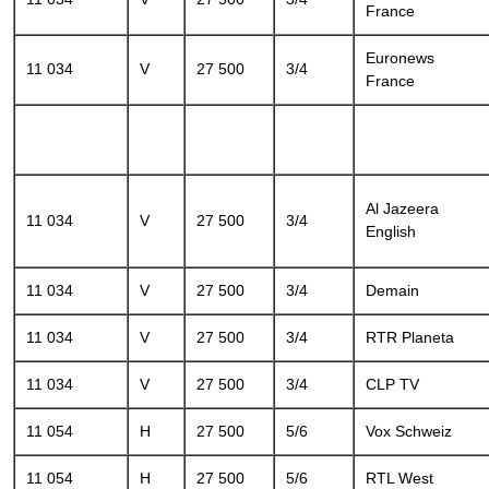
France
Euronews
11 034
V
27 500
3/4
France
Al Jazeera
11 034
V
27 500
3/4
English
11 034
V
27 500
3/4
Demain
11 034
V
27 500
3/4
RTR Planeta
11 034
V
27 500
3/4
CLP TV
11 054
H
27 500
5/6
Vox Schweiz
11 054
H
27 500
5/6
RTL West