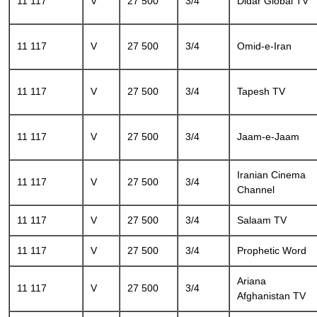
11 117
V
27 500
3/4
Didar Global TV
11 117
V
27 500
3/4
Omid-e-Iran
11 117
V
27 500
3/4
Tapesh TV
11 117
V
27 500
3/4
Jaam-e-Jaam
Iranian Cinema
11 117
V
27 500
3/4
Channel
11 117
V
27 500
3/4
Salaam TV
11 117
V
27 500
3/4
Prophetic Word
Ariana
11 117
V
27 500
3/4
Afghanistan TV