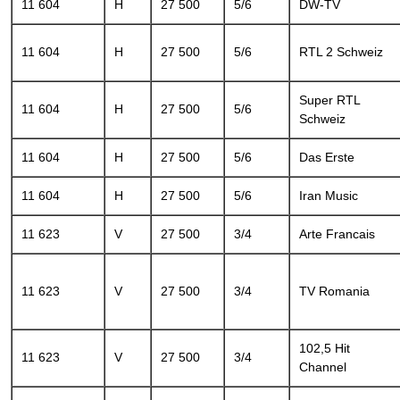
11 604
H
27 500
5/6
DW-TV
11 604
H
27 500
5/6
RTL 2 Schweiz
Super RTL
11 604
H
27 500
5/6
Schweiz
11 604
H
27 500
5/6
Das Erste
11 604
H
27 500
5/6
Iran Music
11 623
V
27 500
3/4
Arte Francais
11 623
V
27 500
3/4
TV Romania
102,5 Hit
11 623
V
27 500
3/4
Channel