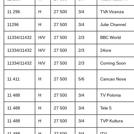
11 296
H
27 500
3/4
TVA Vicenza
11296
H
27 500
3/4
Julie Channel
11334/11432
H/V
27 500
2/3
BBC World
11334/11432
H/V
27 500
2/3
24ore
11334/11432
H/V
27 500
2/3
Coming Soon
11 411
H
27 500
5/6
Cancao Nova
11 488
H
27 500
3/4
TV Polonia
11 488
H
27 500
3/4
Tele 5
11 488
H
27 500
3/4
TVP Kultura
11 488
H
27 500
3/4
ITV