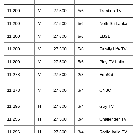
11 200
V
27 500
5/6
Trentino TV
11 200
V
27 500
5/6
Neth Sri Lanka
11 200
V
27 500
5/6
EBS1
11 200
V
27 500
5/6
Family Life TV
11 200
V
27 500
5/6
Play TV Italia
11 278
V
27 500
2/3
EduSat
11 278
V
27 500
3/4
CNBC
11 296
H
27 500
3/4
Gay TV
11 296
H
27 500
3/4
Challenger TV
11 296
H
27 500
3/4
Radio Italia TV