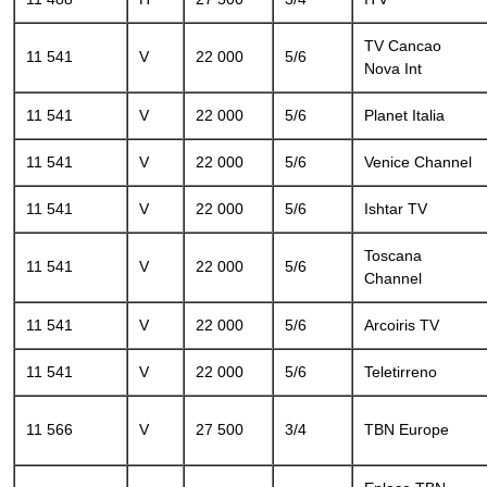
TV Cancao
11 541
V
22 000
5/6
Nova Int
11 541
V
22 000
5/6
Planet Italia
11 541
V
22 000
5/6
Venice Channel
11 541
V
22 000
5/6
Ishtar TV
Toscana
11 541
V
22 000
5/6
Channel
11 541
V
22 000
5/6
Arcoiris TV
11 541
V
22 000
5/6
Teletirreno
11 566
V
27 500
3/4
TBN Europe