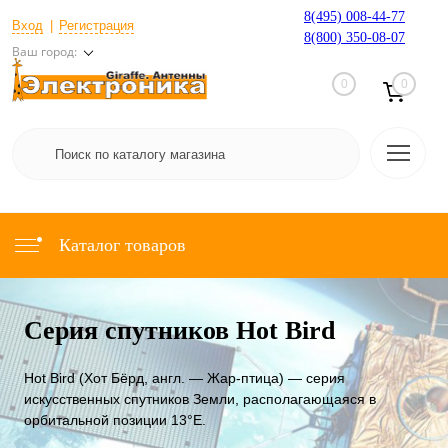
8(495) 008-44-77
Вход
Регистрация
8(800) 350-08-07
Ваш город:
0
0
Каталог товаров
Серия спутников Hot Bird
Hot Bird (Хот Бёрд, англ. — Жар-птица) — серия
искусственных спутников Земли, располагающаяся в
орбитальной позиции 13°E.