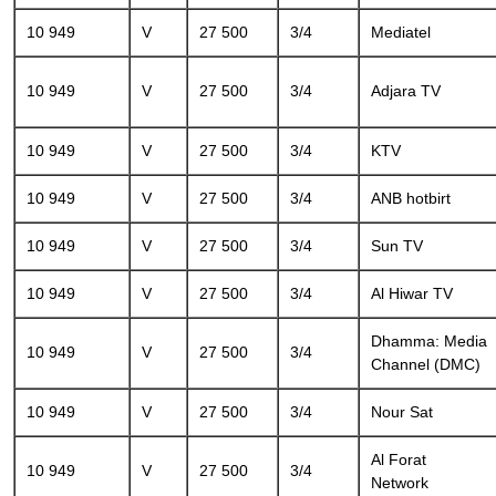
10 949
V
27 500
3/4
Mediatel
10 949
V
27 500
3/4
Adjara TV
10 949
V
27 500
3/4
KTV
10 949
V
27 500
3/4
ANB hotbirt
10 949
V
27 500
3/4
Sun TV
10 949
V
27 500
3/4
Al Hiwar TV
Dhamma: Media
10 949
V
27 500
3/4
Channel (DMC)
10 949
V
27 500
3/4
Nour Sat
Al Forat
10 949
V
27 500
3/4
Network