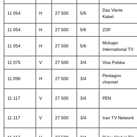
Das Vierte
11 054
H
27 500
5/6
Kabel
11 054
H
27 500
5/6
ZDF
Mohajer
11 054
H
27 500
5/6
International TV
11 075
V
27 500
3/4
Viva Polska
Pentagon
11 096
H
27 500
3/4
channel
11 117
V
27 500
3/4
PEN
11 117
V
27 500
3/4
Iran TV Network