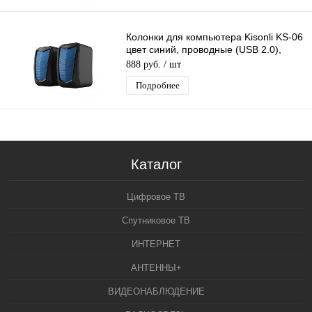
Колонки для компьютера Kisonli KS-06
цвет синий, проводные (USB 2.0),
стерео
888 руб.
/ шт
Подробнее
Каталог
Цифровое ТВ
Спутниковое ТВ
ИНТЕРНЕТ
АНТЕННЫ+
ВИДЕОНАБЛЮДЕНИЕ